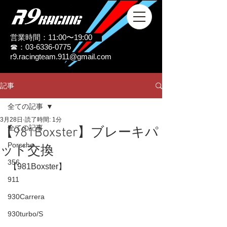
営業時間：11:00〜19:00
☎：03-6336-0775
r9.racingteam.911@gmail.com
記事
全ての記事
3月28日
読了時間: 1分
全ての記事
【981Boxster】ブレーキパ
Porsche
ッド交換
356
【981Boxster】
911
930Carrera
930turbo/S