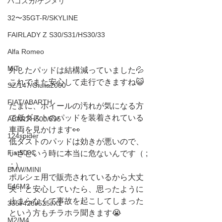
ハコスカ/ケンメリ
32〜35GT-R/SKYLINE
FAIRLADY Z S30/S31/HS30/33
Alfa Romeo
MiTo
外したパッドは結構減っていました💦
これでまた安心して走行できますね😺
SZ/147/Giulia2000
FIAT/ABARTH
たまに、ホイールの汚れが気になる方
で低ダストのパッドを装着されている
ABARTH500/595
車両を見かけます👀
124spider
低ダストのパッドは効きが悪いので、
Fiat500C
いざという時に本当に危ないんです（ ; 
 ; ）
BMW/MINI
ポルシェ用で販売されているから大丈
E46M3
夫！と安心していたら、思ったように
止まらなくて事故を起こしてしまった
335i/428i/525i/X1
という方もチラホラ聞きます😭
M2/M4