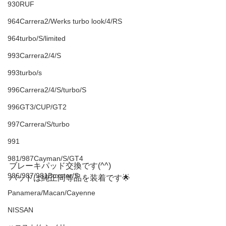
930RUF
964Carrera2/Werks turbo look/4/RS
964turbo/S/limited
993Carrera2/4/S
993turbo/s
996Carrera2/4/S/turbo/S
996GT3/CUP/GT2
997Carrera/S/turbo
991
981/987Cayman/S/GT4
ブレーキパッド交換です(^^)
986/987/981Boxster/S
パッドは純正同等品を装着です🌟
Panamera/Macan/Cayenne
NISSAN