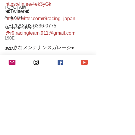
https://lin.ee/4ek3yGk
TOYOTA他
🕊Twitter🕊 
Audi A4/TT
https://twitter.com/r9racing_japan
TEL/FAX 03-6336-0775 
Mercedes-Benz
📩r9.racingteam.911@gmail.com
190E
●小さなメンテナンスガレージ● 
C200
S204 C63 AMG
入り口にシャッターがございますの
CLS55AMG
で、インターホンを鳴らしていただく
か、お声がけお願いします。  シャッタ
SL350
ーが閉まっていたり不在の場合もござ
Chevrole
いますので、事前(当日可)にお電話また
はメールにてご連絡下さるとスムーズ
Corvette
です。
PEUGEOT
#ポルシェ
106S16
#porsche
Mitsubishi
#boxster