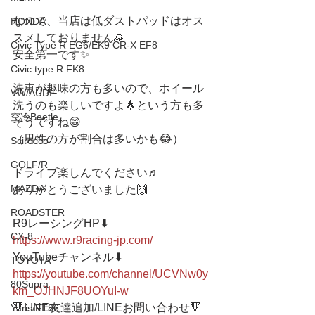
なので、当店は低ダストパッドはオス
HONDA
スメしておりません🙏
Civic Type R EG6/EK9 CR-X EF8
安全第一です✨
Civic type R FK8
洗車が趣味の方も多いので、ホイール
VW/AUDI
洗うのも楽しいですよ🌟という方も多
空冷Beetle
そうですね😁
（男性の方が割合は多いかも😂）
Scirocco
GOLF/R
ドライブ楽しんでください♬
MAZDA
ありがとうございました🙌
ROADSTER
R9レーシングHP⬇︎
CX-8
https://www.r9racing-jp.com/
YouTubeチャンネル⬇︎
TOYOTA
https://youtube.com/channel/UCVNw0y
80Supra
km_OJHNJF8UOYuI-w
🔻LINE友達追加/LINEお問い合わせ🔻 
Yaris/FT86