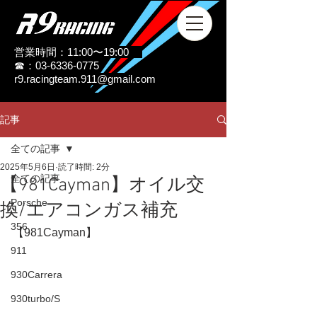
営業時間：11:00〜19:00
☎：03-6336-0775
r9.racingteam.911@gmail.com
記事
全ての記事
2025年5月6日
読了時間: 2分
全ての記事
【981Cayman】オイル交
Porsche
換/エアコンガス補充
356
【981Cayman】
911
930Carrera
930turbo/S