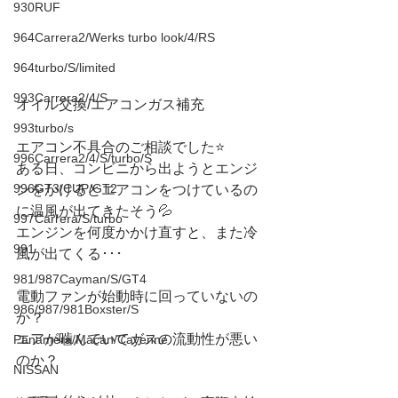
930RUF
964Carrera2/Werks turbo look/4/RS
964turbo/S/limited
993Carrera2/4/S
オイル交換/エアコンガス補充
993turbo/s
エアコン不具合のご相談でした⭐️
996Carrera2/4/S/turbo/S
ある日、コンビニから出ようとエンジ
996GT3/CUP/GT2
ンをかけるとエアコンをつけているの
に温風が出てきたそう💦
997Carrera/S/turbo
エンジンを何度かかけ直すと、また冷
991
風が出てくる･･･
981/987Cayman/S/GT4
電動ファンが始動時に回っていないの
986/987/981Boxster/S
か？
エアが噛んでいてガスの流動性が悪い
Panamera/Macan/Cayenne
のか？
NISSAN