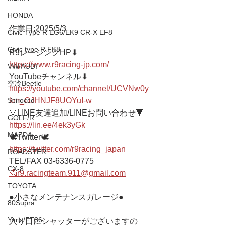
HONDA
作業日:2025/5/3
Civic Type R EG6/EK9 CR-X EF8
Civic type R FK8
R9レーシングHP⬇︎
https://www.r9racing-jp.com/
VW/AUDI
YouTubeチャンネル⬇︎
空冷Beetle
https://youtube.com/channel/UCVNw0y
km_OJHNJF8UOYuI-w
Scirocco
🔻LINE友達追加/LINEお問い合わせ🔻 
GOLF/R
https://lin.ee/4ek3yGk
MAZDA
🕊Twitter🕊 
https://twitter.com/r9racing_japan
ROADSTER
TEL/FAX 03-6336-0775 
CX-8
📩r9.racingteam.911@gmail.com
TOYOTA
●小さなメンテナンスガレージ● 
80Supra
Yaris/FT86
入り口にシャッターがございますの