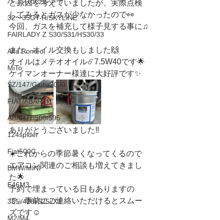
ハコスカ/ケンメリ
と原因を考えていましたが、実際点検
してみるとガスが少なかったので👀
32〜35GT-R/SKYLINE
今回、ガスを補充して様子見する事に♫
FAIRLADY Z S30/S31/HS30/33
また、オイル交換もしました🙌
Alfa Romeo
オイルはメテオオイル☄️7.5W40です🌟
MiTo
ケイマンオーナー様達に大好評です✨
SZ/147/Giulia2000
FIAT/ABARTH
ABARTH500/595
ありがとうございました‼️
124spider
Fiat500C
☀️これからの季節暑くなってくるので
エアコン関連のご相談も増えてきまし
BMW/MINI
た🌟
E46M3
予約で埋まっている日もありますの
で、事前にご連絡いただけるとスムー
335i/428i/525i/X1
ズです☺️
M2/M4