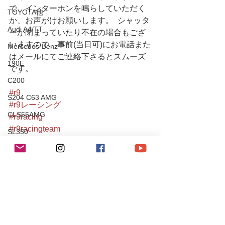
で、インターホンを鳴らしていただく
TOYOTA他
か、お声がけお願いします。  シャッタ
Audi A4/TT
ーが閉まっていたり不在の場合もござ
いますので、事前(当日可)にお電話また
Mercedes-Benz
はメールにてご連絡下さるとスムーズ
190E
です。
C200
#r9
S204 C63 AMG
#r9レーシング
CLS55AMG
#r9racing
#r9racingteam
SL350
#porsche
Chevrole
#porschecayman
#cayman
Corvette
#ポルシェ
PEUGEOT
#ケイマン
106S16
#981cayman
#981ケイマン
Mitsubishi