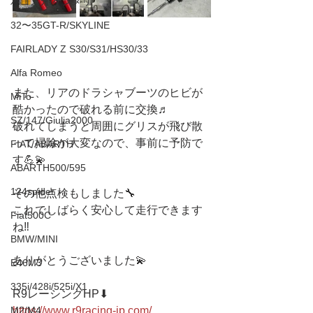
ハコスカ/ケンメリ
32〜35GT-R/SKYLINE
FAIRLADY Z S30/S31/HS30/33
Alfa Romeo
また、リアのドラシャブーツのヒビが
MiTo
酷かったので破れる前に交換♬
SZ/147/Giulia2000
破れてしまうと周囲にグリスが飛び散
って掃除が大変なので、事前に予防で
FIAT/ABARTH
す💪💫
ABARTH500/595
124spider
その他点検もしました🔧
これでしばらく安心して走行できます
Fiat500C
ね‼️
BMW/MINI
ありがとうございました💫
E46M3
335i/428i/525i/X1
R9レーシングHP⬇︎
M2/M4
https://www.r9racing-jp.com/