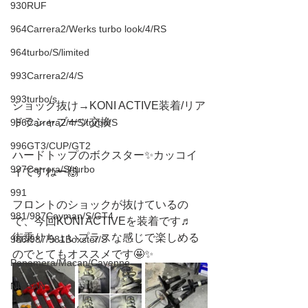
930RUF
964Carrera2/Werks turbo look/4/RS
964turbo/S/limited
993Carrera2/4/S
993turbo/s
ショック抜け→KONI ACTIVE装着/リア
ドラシャブーツ交換
996Carrera2/4/S/turbo/S
996GT3/CUP/GT2
ハードトップのボクスター✨カッコイ
997Carrera/S/turbo
イですねー🙌
991
フロントのショックが抜けているの
981/987Cayman/S/GT4
で、今回KONI ACTIVEを装着です♬
街乗りちょいプラスな感じで楽しめる
986/987/981Boxster/S
のでとてもオススメです🤩✨
Panamera/Macan/Cayenne
NISSAN