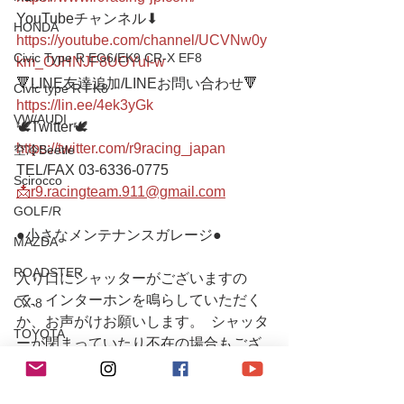
YouTubeチャンネル⬇︎
HONDA
https://youtube.com/channel/UCVNw0y
Civic Type R EG6/EK9 CR-X EF8
km_OJHNJF8UOYuI-w
🔻LINE友達追加/LINEお問い合わせ🔻 
Civic type R FK8
https://lin.ee/4ek3yGk
VW/AUDI
🕊Twitter🕊 
https://twitter.com/r9racing_japan
空冷Beetle
TEL/FAX 03-6336-0775 
Scirocco
📩r9.racingteam.911@gmail.com
GOLF/R
●小さなメンテナンスガレージ● 
MAZDA
ROADSTER
入り口にシャッターがございますの
で、インターホンを鳴らしていただく
CX-8
か、お声がけお願いします。  シャッタ
TOYOTA
ーが閉まっていたり不在の場合もござ
80Supra
いますので、事前(当日可)にお電話また
はメールにてご連絡下さるとスムーズ
Yaris/FT86