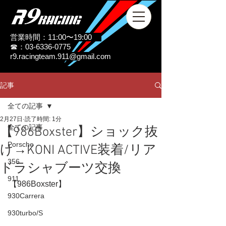
営業時間：11:00〜19:00
☎：03-6336-0775
r9.racingteam.911@gmail.com
記事
全ての記事
2月27日
読了時間: 1分
全ての記事
【986Boxster】ショック抜
Porsche
け→KONI ACTIVE装着/リア
356
ドラシャブーツ交換
911
【986Boxster】
930Carrera
930turbo/S