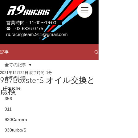
営業時間：11:00〜19:00
☎：03-6336-0775
r9.racingteam.911@gmail.com
記事
全ての記事
2021年12月22日
読了時間: 1分
全ての記事
987BoxsterS オイル交換と
Porsche
点検
356
911
930Carrera
930turbo/S