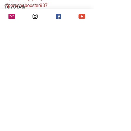
#porscheboxster987
TOYOTA他
#boxster
Audi A4/TT
#boxsters
#porscheboxsters
Mercedes-Benz
#987boxsters
190E
#ボクスター
C200
#987boxster
#987ボクスター
S204 C63 AMG
#porschegram
CLS55AMG
#ポルシェメンテナンス
#葛西
SL350
#江戸川区
Chevrole
986/987/981Boxster/S
Porsche
Corvette
PEUGEOT
106S16
Mitsubishi