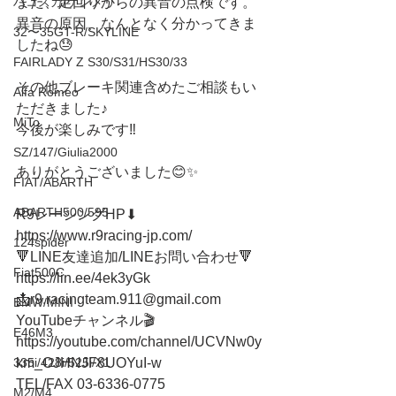
また、足回りからの異音の点検です。
ハコスカ/ケンメリ
異音の原因、なんとなく分かってきま
32〜35GT-R/SKYLINE
したね😓
FAIRLADY Z S30/S31/HS30/33
その他ブレーキ関連含めたご相談もい
Alfa Romeo
ただきました♪
MiTo
今後が楽しみです‼️
SZ/147/Giulia2000
ありがとうございました😊✨
FIAT/ABARTH
ABARTH500/595
R9レーシングHP⬇︎
https://www.r9racing-jp.com/
124spider
🔻LINE友達追加/LINEお問い合わせ🔻 
Fiat500C
https://lin.ee/4ek3yGk
📩r9.racingteam.911@gmail.com
BMW/MINI
YouTubeチャンネル🎬
E46M3
https://youtube.com/channel/UCVNw0y
km_OJHNJF8UOYuI-w
335i/428i/525i/X1
TEL/FAX 03-6336-0775 
M2/M4