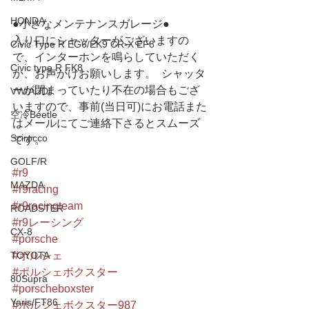
HONDA
●小さなメンテナンスガレージ● 
入り口にシャッターがございますの
Civic Type R EG6/EK9 CR-X EF8
で、インターホンを鳴らしていただく
Civic type R FK8
か、お声がけお願いします。  シャッタ
ーが閉まっていたり不在の場合もござ
VW/AUDI
いますので、事前(当日可)にお電話また
空冷Beetle
はメールにてご連絡下さるとスムーズ
Scirocco
です。
GOLF/R
#r9
MAZDA
#r9racing
#r9racingteam
ROADSTER
#r9レーシング
CX-8
#porsche
#ポルシェ
TOYOTA
#ポルシェボクスター
80Supra
#porscheboxster
Yaris/FT86
#ポルシェボクスター987