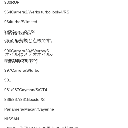
930RUF
964Carrera2/Werks turbo look/4/RS
964turbo/S/limited
993Carrera2/4/S
987BoxsterS
オイル交換と点検です。
993turbo/s
996Carrera2/4/S/turbo/S
オイルはメテオオイル♪
996GT3/CUP/GT2
7.5W40です(^^)
997Carrera/S/turbo
991
981/987Cayman/S/GT4
986/987/981Boxster/S
Panamera/Macan/Cayenne
NISSAN