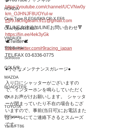
https://youtube.com/channel/UCVNw0y
HONDA
km_OJHNJF8UOYuI-w
Civic Type R EG6/EK9 CR-X EF8
📩r9.racingteam.911@gmail.com
🔻LINE友達追加/LINEお問い合わせ🔻 
Civic type R FK8
https://lin.ee/4ek3yGk
VW/AUDI
🕊Twitter🕊 
空冷Beetle
https://twitter.com/r9racing_japan
TEL/FAX 03-6336-0775 
Scirocco
GOLF/R
●小さなメンテナンスガレージ● 
MAZDA
入り口にシャッターがございますの
ROADSTER
で、インターホンを鳴らしていただく
か、お声がけお願いします。  シャッタ
CX-8
ーが閉まっていたり不在の場合もござ
TOYOTA
いますので、事前(当日可)にお電話また
80Supra
はメールにてご連絡下さるとスムーズ
です。
Yaris/FT86