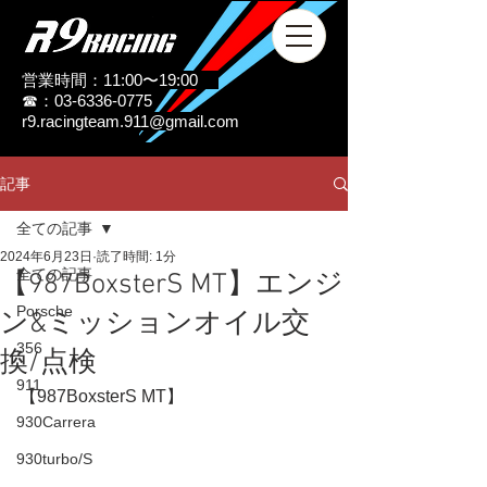
営業時間：11:00〜19:00
☎：03-6336-0775
r9.racingteam.911@gmail.com
記事
全ての記事
2024年6月23日
読了時間: 1分
全ての記事
【987BoxsterS MT】エンジ
Porsche
ン&ミッションオイル交
356
換/点検
911
【987BoxsterS MT】
930Carrera
930turbo/S