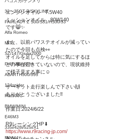
ハコスカ/ケンメリ
32〜35GT-R/SKYLINE
エンジンオイル　7.5W40
ミッションオイル　80W140
FAIRLADY Z S30/S31/HS30/33
です😸✨
Alfa Romeo
また、以前パワステオイルが減ってい
MiTo
たので今回も点検👀
SZ/147/Giulia2000
オイルを足してからは特に気にするほ
FIAT/ABARTH
どの事は起きていないので、現状維持
で様子見する事に☺️
ABARTH500/595
124spider
サーキット走行楽しんで下さい🙌
ありがとうございました‼️
Fiat500C
BMW/MINI
作業日:2024/6/22
E46M3
R9レーシングHP⬇︎
335i/428i/525i/X1
https://www.r9racing-jp.com/
M2/M4
🎬YouTubeチャンネル