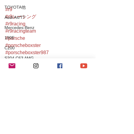
TOYOTA他
#r9
#r9レーシング
Audi A4/TT
#r9racing
Mercedes-Benz
#r9racingteam
190E
#porsche
#porscheboxster
C200
#porscheboxster987
S204 C63 AMG
#boxster
#ポルシェ
CLS55AMG
#ボクスター
SL350
#ポルシェボクスター
#ポルシェボクスター987
Chevrole
#987boxster
Corvette
#987boxsters
PEUGEOT
#987ボクスター
#porsche987
106S16
#porsche987boxster
Mitsubishi
#sportcars