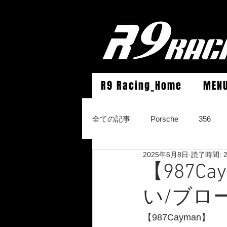
R9 Racing_Home
MEN
全ての記事
Porsche
356
2025年6月8日
読了時間: 
964Carrera2/Werks turbo look/4/
【987C
い/ブロ
996Carrera2/4/S/turbo/S
996
【987Cayman】