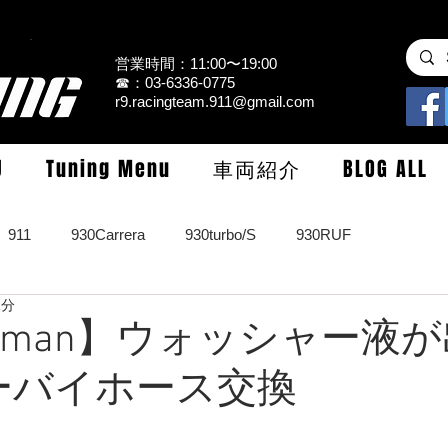
営業時間：11:00〜19:00
☎：03-6336-0775
r9.racingteam.911@gmail.com
U
Tuning Menu
車両紹介
BLOG ALL
911
930Carrera
930turbo/S
930RUF
2分
RS
964turbo/S/limited
993Carrera2/4/S
993turbo/s
ayman】ウォッシャー液
ーバイホース交換
GT3/CUP/GT2
997Carrera/S/turbo
991
981/987Cay