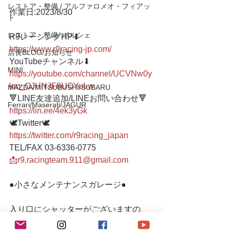
レストア・整備 / アルファロメオ・フィアッ
作業日:2023/8/30
ト
レストア・整備/ ポルシェ
R9レーシングHP⬇︎
https://www.r9racing-jp.com/
店長BLOG/お知らせ
YouTubeチャンネル⬇︎
MINI
https://youtube.com/channel/UCVNw0y
km_OJHNJF8UOYuI-w
MAZDA/MITSUBUSHI/SUBARU
🔻LINE友達追加/LINEお問い合わせ🔻 
Ferrari/Maserati/JAGUR
https://lin.ee/4ek3yGk
🕊Twitter🕊 
https://twitter.com/r9racing_japan
TEL/FAX 03-6336-0775 
📩r9.racingteam.911@gmail.com
●小さなメンテナンスガレージ● 
入り口にシャッターがございますの
で、インターホンを鳴らしていただく