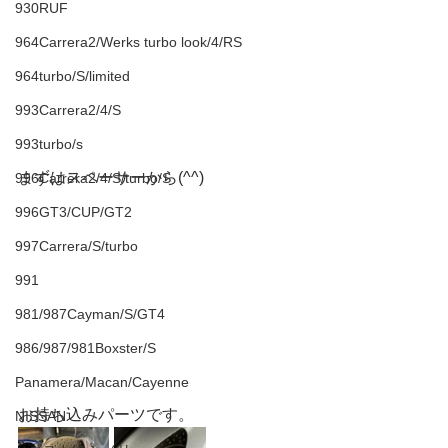
930RUF
964Carrera2/Werks turbo look/4/RS
964turbo/S/limited
993Carrera2/4/S
993turbo/s
まずはスペーサーから(^^)
996Carrera2/4/S/turbo/S
996GT3/CUP/GT2
997Carrera/S/turbo
991
981/987Cayman/S/GT4
986/987/981Boxster/S
Panamera/Macan/Cayenne
お持ち込みパーツです。
NISSAN