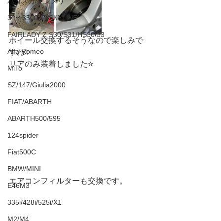
ハコスカ/ケンメリ
32〜35GT-R/SKYLINE
FAIRLADY Z S30/S31/HS30/33
ホイール交換するそうなので楽しみで
Alfa Romeo
すね✨
リアのみ装着しました⭐️
MiTo
SZ/147/Giulia2000
FIAT/ABARTH
ABARTH500/595
124spider
Fiat500C
BMW/MINI
エアコンフィルターも交換です。
E46M3
335i/428i/525i/X1
M2/M4