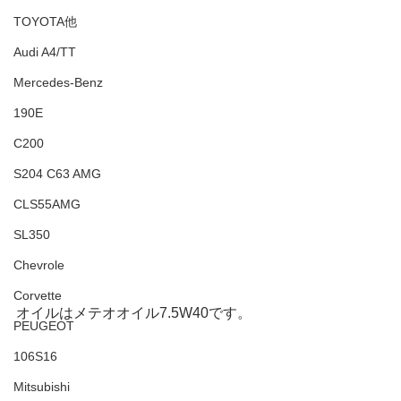
TOYOTA他
Audi A4/TT
Mercedes-Benz
190E
C200
S204 C63 AMG
CLS55AMG
SL350
Chevrole
Corvette
オイルはメテオオイル7.5W40です。
PEUGEOT
106S16
Mitsubishi