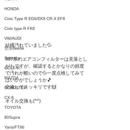
HONDA
Civic Type R EG6/EK9 CR-X EF8
Civic type R FK8
VW/AUDI
結構汚れていました💦
空冷Beetle
Scirocco
987系のエアコンフィルターは見落とし
がちですが、確認するとかなりの頻度
GOLF/R
で汚れが酷いので💦一度点検してみて
MAZDA
はいかがでしょうか🎵
交換してスッキリです🙌　
ROADSTER
CX-8
オイル交換も(^^)
TOYOTA
80Supra
Yaris/FT86