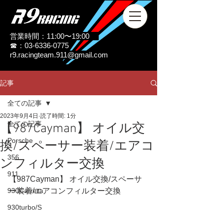
営業時間：11:00〜19:00
☎：03-6336-0775
r9.racingteam.911@gmail.com
記事
全ての記事
2023年9月4日
読了時間: 1分
全ての記事
【987Cayman】 オイル交
Porsche
換/スペーサー装着/エアコ
356
ンフィルター交換
911
【987Cayman】 オイル交換/スペーサ
930Carrera
ー装着/エアコンフィルター交換
930turbo/S