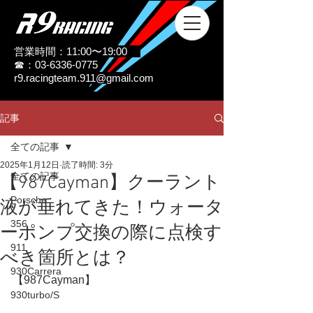
営業時間：11:00〜19:00
☎：03-6336-0775
r9.racingteam.911@gmail.com
記事
全ての記事
2025年1月12日
読了時間: 3分
全ての記事
【987Cayman】クーラント
Porsche
液が垂れてきた！ウォータ
356
ーポンプ交換の際に点検す
911
べき箇所とは？
930Carrera
【987Cayman】
930turbo/S