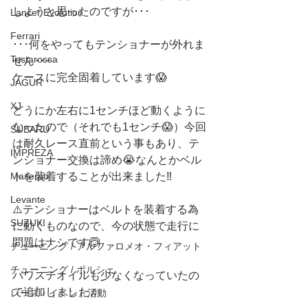
しようと思ったのですが･･･
Lancer Evolution
Ferrari
･･･何をやってもテンショナーが外れま
Testarossa
せん･･･
ケースに完全固着しています😱
JAGUR
XJ
どうにか左右に1センチほど動くように
なったので（それでも1センチ😱）今回
SUBARU
は耐久レース直前という事もあり、テ
IMPREZA
ンショナー交換は諦め😭なんとかベル
トを装着することが出来ました‼️
Maserati
Levante
⚠️テンショナーはベルトを装着する為
SUZUKI
に動くものなので、今の状態で走行に
問題はナシです🙆
チューニング / アルファロメオ・フィアット
チューニング / ポルシェ
パワステオイルも少なくなっていたの
で追加しました♫
レース・イベント活動