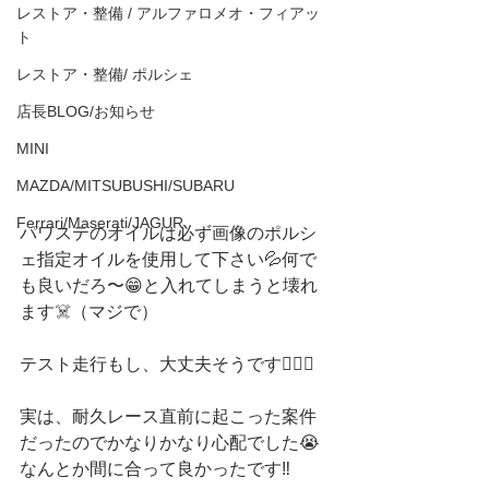
レストア・整備 / アルファロメオ・フィアッ
ト
レストア・整備/ ポルシェ
店長BLOG/お知らせ
MINI
MAZDA/MITSUBUSHI/SUBARU
Ferrari/Maserati/JAGUR
パワステのオイルは必ず画像のポルシ
ェ指定オイルを使用して下さい💦何で
も良いだろ〜😁と入れてしまうと壊れ
ます☠️（マジで）
テスト走行もし、大丈夫そうです😮‍💨💫
実は、耐久レース直前に起こった案件
だったのでかなりかなり心配でした😭
なんとか間に合って良かったです‼️