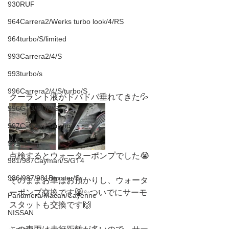
930RUF
964Carrera2/Werks turbo look/4/RS
964turbo/S/limited
993Carrera2/4/S
993turbo/s
996Carrera2/4/S/turbo/S
クーラント液がドバドバ垂れてきた💦
996GT3/CUP/GT2
997Carrera/S/turbo
991
点検するとウォーターポンプでした😭
981/987Cayman/S/GT4
986/987/981Boxster/S
そのままお車はお預かりし、ウォータ
ーポンプ交換です😸✨ついでにサーモ
Panamera/Macan/Cayenne
スタットも交換です🙌
NISSAN