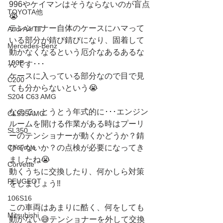
996やケイマンはそうならないのが盲点
TOYOTA他
😭
テンショナー自体のケースにハマって
Audi A4/TT
いる部分が錆び錆びになり、固着して
Mercedes-Benz
動かなくなるという厄介なあるあるな
190E
んです･･･
ケースに入っている部分なので目で見
C200
ても分からないという😭
S204 C63 AMG
なので、とうとう年式的に･･･エンジン
CLS55AMG
ルームを開ける作業がある時はプーリ
SL350
ーのテンショナーが動くかどうか？錆
びてないか？の点検が必要になってき
Chevrole
ましたね😭
Corvette
動くうちに交換したり、何かしら対策
PEUGEOT
をしましょう‼️
106S16
この車両はあまりに酷く、何をしても
Mitsubishi
動かない😅テンショナーを外して交換