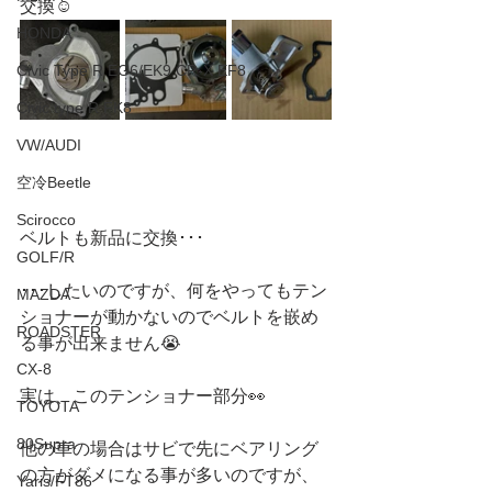
交換☺️
HONDA
Civic Type R EG6/EK9 CR-X EF8
Civic type R FK8
VW/AUDI
空冷Beetle
Scirocco
ベルトも新品に交換･･･
GOLF/R
･･･したいのですが、何をやってもテン
MAZDA
ショナーが動かないのでベルトを嵌め
ROADSTER
る事が出来ません😭
CX-8
実は、このテンショナー部分👀
TOYOTA
80Supra
他の車の場合はサビで先にベアリング
の方がダメになる事が多いのですが、
Yaris/FT86