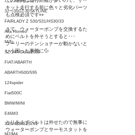
この車両は走行距離が多いので、サー
ハコスカ/ケンメリ
キット走行する前に色々と劣化パーツ
32〜35GT-R/SKYLINE
も点検必須です👀
FAIRLADY Z S30/S31/HS30/33
さて、ウォーターポンプを交換するた
Alfa Romeo
めにベルトを外そうとすると･･･
MiTo
プーリーのテンショナーが動かないと
いう困った事態に💦
SZ/147/Giulia2000
FIAT/ABARTH
ABARTH500/595
124spider
Fiat500C
BMW/MINI
E46M3
とりあえずベルトは外せたので無事に
335i/428i/525i/X1
ウォーターポンプとサーモスタットを
M2/M4