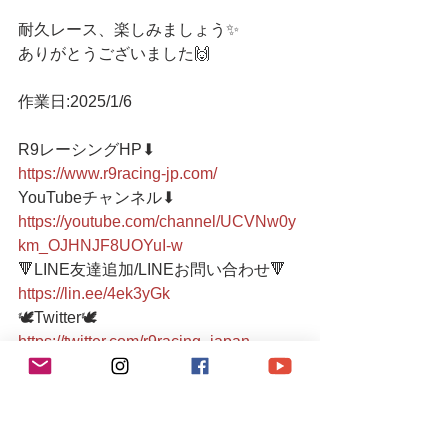
耐久レース、楽しみましょう✨
ありがとうございました🙌
作業日:2025/1/6
R9レーシングHP⬇︎
https://www.r9racing-jp.com/
YouTubeチャンネル⬇︎
https://youtube.com/channel/UCVNw0y
km_OJHNJF8UOYuI-w
🔻LINE友達追加/LINEお問い合わせ🔻 
https://lin.ee/4ek3yGk
🕊Twitter🕊 
https://twitter.com/r9racing_japan
TEL/FAX 03-6336-0775 
📩r9.racingteam.911@gmail.com
●小さなメンテナンスガレージ● 