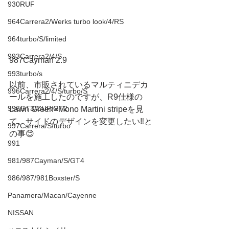
930RUF
964Carrera2/Werks turbo look/4/RS
964turbo/S/limited
993Carrera2/4/S
987Cayman 2.9
993turbo/s
以前、市販されているマルティニデカ
996Carrera2/4/S/turbo/S
ールを施工したのですが、R9仕様の
996GT3/CUP/GT2
Lawn Green×Mono Martini stripeを見
て、サイドのデザインを変更したい‼️と
997Carrera/S/turbo
の事😊
991
981/987Cayman/S/GT4
986/987/981Boxster/S
Panamera/Macan/Cayenne
NISSAN