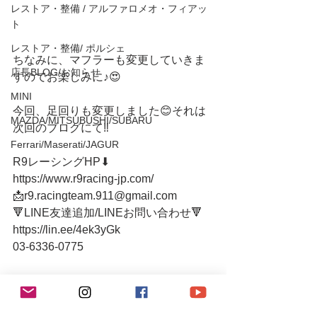
レストア・整備 / アルファロメオ・フィアッ
ト
レストア・整備/ ポルシェ
ちなみに、マフラーも変更していきま
店長BLOG/お知らせ
すのでお楽しみに♪😍
MINI
今回、足回りも変更しました😊それは
MAZDA/MITSUBUSHI/SUBARU
次回のブログにて‼️
Ferrari/Maserati/JAGUR
R9レーシングHP⬇︎
https://www.r9racing-jp.com/
📩r9.racingteam.911@gmail.com
🔻LINE友達追加/LINEお問い合わせ🔻 
https://lin.ee/4ek3yGk
03-6336-0775 
●小さなメンテナンスガレージ● 
入り口にシャッターがございますの