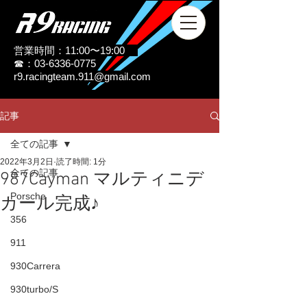
営業時間：11:00〜19:00
☎：03-6336-0775
r9.racingteam.911@gmail.com
記事
全ての記事
2022年3月2日
読了時間: 1分
全ての記事
987Cayman マルティニデ
Porsche
カール完成♪
356
911
930Carrera
930turbo/S