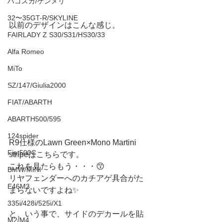
ハコスカ/ケンメリ
32〜35GT-R/SKYLINE
以前のデザインはこんな感じ。
FAIRLADY Z S30/S31/HS30/33
Alfa Romeo
MiTo
SZ/147/Giulia2000
FIAT/ABARTH
ABARTH500/595
124spider
R9仕様のLawn Green×Mono Martini 
Fiat500C
stripeはこちらです。
これを見たらもう・・・😙
BMW/MINI
リヤフェンダーへのカチアゲ具合がた
E46M3
まらないですよね✨
335i/428i/525i/X1
と、いう事で、サイドのデカールを貼
M2/M4