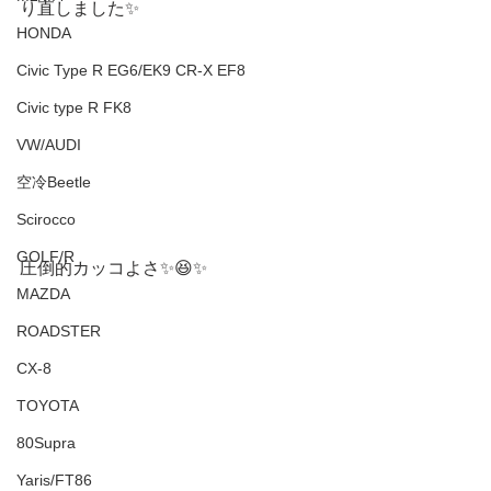
り直しました✨
HONDA
Civic Type R EG6/EK9 CR-X EF8
Civic type R FK8
VW/AUDI
空冷Beetle
Scirocco
GOLF/R
圧倒的カッコよさ✨😆✨
MAZDA
ROADSTER
CX-8
TOYOTA
80Supra
Yaris/FT86