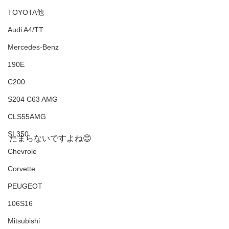
TOYOTA他
Audi A4/TT
Mercedes-Benz
190E
C200
S204 C63 AMG
CLS55AMG
SL350
たまらないですよね😊
Chevrole
Corvette
PEUGEOT
106S16
Mitsubishi