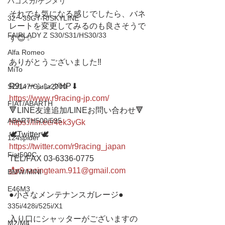
ハコスカ/ケンメリ
それでも気になる感じでしたら、バネ
32〜35GT-R/SKYLINE
レートを変更してみるのも良さそうで
FAIRLADY Z S30/S31/HS30/33
す😊✨
Alfa Romeo
ありがとうございました‼️
MiTo
R9レーシングHP⬇︎
SZ/147/Giulia2000
https://www.r9racing-jp.com/
FIAT/ABARTH
🔻LINE友達追加/LINEお問い合わせ🔻 
ABARTH500/595
https://lin.ee/4ek3yGk
🕊Twitter🕊 
124spider
https://twitter.com/r9racing_japan
Fiat500C
TEL/FAX 03-6336-0775 
📩r9.racingteam.911@gmail.com
BMW/MINI
E46M3
●小さなメンテナンスガレージ● 
335i/428i/525i/X1
入り口にシャッターがございますの
M2/M4