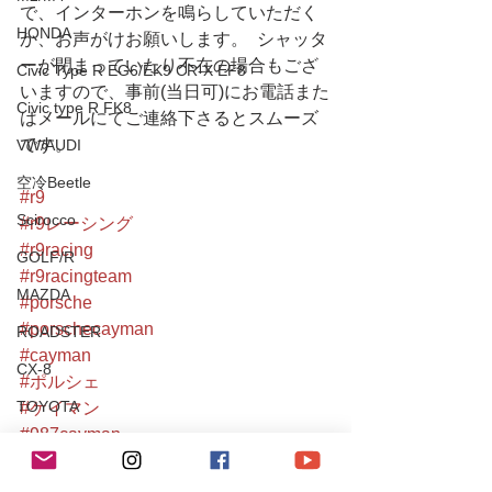
で、インターホンを鳴らしていただく
HONDA
か、お声がけお願いします。  シャッタ
ーが閉まっていたり不在の場合もござ
Civic Type R EG6/EK9 CR-X EF8
いますので、事前(当日可)にお電話また
Civic type R FK8
はメールにてご連絡下さるとスムーズ
です。
VW/AUDI
空冷Beetle
#r9
Scirocco
#r9レーシング
#r9racing
GOLF/R
#r9racingteam
MAZDA
#porsche
#porschecayman
ROADSTER
#cayman
CX-8
#ポルシェ
TOYOTA
#ケイマン
#987cayman
80Supra
#987ケイマン
Yaris/FT86
#porsche987