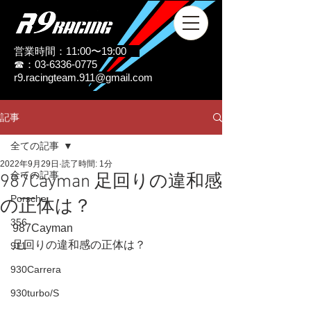
営業時間：11:00〜19:00
☎：03-6336-0775
r9.racingteam.911@gmail.com
記事
全ての記事
2022年9月29日
読了時間: 1分
全ての記事
987Cayman 足回りの違和感
Porsche
の正体は？
356
987Cayman
足回りの違和感の正体は？
911
930Carrera
930turbo/S