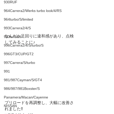
930RUF
964Carrera2/Werks turbo look/4/RS
964turbo/S/limited
993Carrera2/4/S
なんだか足回りに違和感があり、点検
993turbo/s
してみることに♪
996Carrera2/4/S/turbo/S
996GT3/CUP/GT2
997Carrera/S/turbo
991
981/987Cayman/S/GT4
986/987/981Boxster/S
Panamera/Macan/Cayenne
プリロードを再調整し、大幅に改善さ
NISSAN
れました‼️