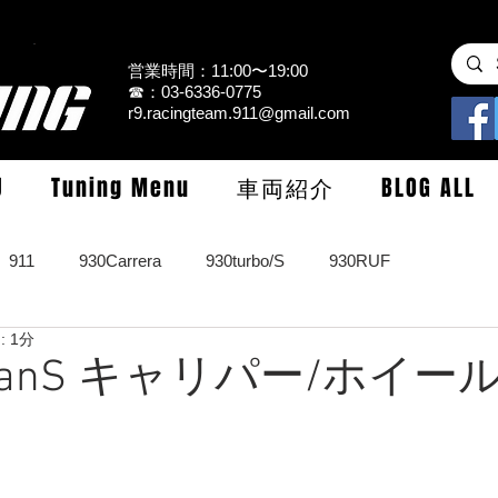
営業時間：11:00〜19:00
☎：03-6336-0775
r9.racingteam.911@gmail.com
U
Tuning Menu
車両紹介
BLOG ALL
911
930Carrera
930turbo/S
930RUF
 1分
RS
964turbo/S/limited
993Carrera2/4/S
993turbo/s
ymanS キャリパー/ホイー
GT3/CUP/GT2
997Carrera/S/turbo
991
981/987Cay