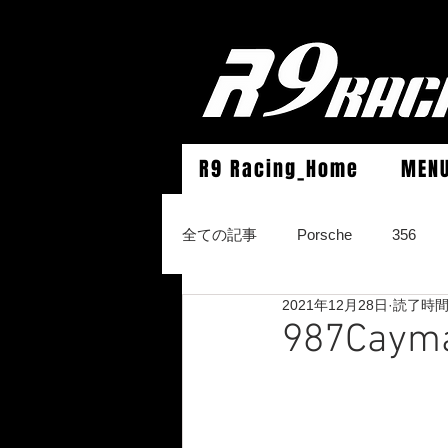
R9 Racing_Home
MEN
全ての記事
Porsche
356
2021年12月28日
読了時間:
964Carrera2/Werks turbo look/4/
987Ca
996Carrera2/4/S/turbo/S
996