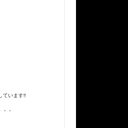
ています‼️
・・・