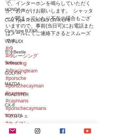
で、インターホンを鳴らしていただく
HONDA
か、お声がけお願いします。  シャッタ
ーが閉まっていたり不在の場合もござ
Civic Type R EG6/EK9 CR-X EF8
いますので、事前(当日可)にお電話また
Civic type R FK8
はメールにてご連絡下さるとスムーズ
です。
VW/AUDI
#r9
空冷Beetle
#r9レーシング
Scirocco
#r9racing
#r9racingteam
GOLF/R
#porsche
MAZDA
#porschecayman
#cayman
ROADSTER
#caymans
CX-8
#porschecaymans
TOYOTA
#ポルシェ
#ケイマン
80Supra
#ケイマンs
Yaris/FT86
#987cayman