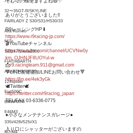
ハコスカ/ケンメリ
そして、映えますよね😆✨
32〜35GT-R/SKYLINE
ありがとうございました‼️
FAIRLADY Z S30/S31/HS30/33
R9レーシングHP⬇︎
Alfa Romeo
https://www.r9racing-jp.com/
MiTo
🎬YouTubeチャンネル
https://youtube.com/channel/UCVNw0y
SZ/147/Giulia2000
km_OJHNJF8UOYuI-w
FIAT/ABARTH
📩
r9.racingteam.911@gmail.com
ABARTH500/595
🔻LINE友達追加/LINEお問い合わせ🔻 
https://lin.ee/4ek3yGk
124spider
🕊Twitter🕊 
Fiat500C
https://twitter.com/r9racing_japan
TEL/FAX 03-6336-0775 
BMW/MINI
E46M3
●小さなメンテナンスガレージ● 
335i/428i/525i/X1
入り口にシャッターがございますの
M2/M4