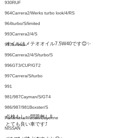
930RUF
964Carrera2/Werks turbo look/4/RS
964turbo/S/limited
993Carrera2/4/S
オイルはメテオオイル7.5W40です😊✨
993turbo/s
996Carrera2/4/S/turbo/S
996GT3/CUP/GT2
997Carrera/S/turbo
991
981/987Cayman/S/GT4
986/987/981Boxster/S
点検もし、問題無し‼️
Panamera/Macan/Cayenne
とても良い車です⤴️
NISSAN