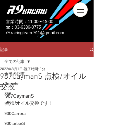
営業時間：11:00〜19:00
☎：03-6336-0775
r9.racingteam.911@gmail.com
記事
全ての記事
2022年8月1日
読了時間: 1分
全ての記事
987CaymanS 点検/オイル
Porsche
交換
356
987CaymanS
点検/オイル交換です！
911
930Carrera
930turbo/S