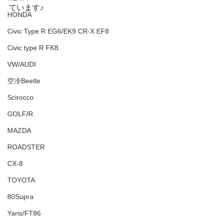
ています♪
HONDA
Civic Type R EG6/EK9 CR-X EF8
Civic type R FK8
VW/AUDI
空冷Beetle
Scirocco
GOLF/R
MAZDA
ROADSTER
CX-8
TOYOTA
80Supra
Yaris/FT86