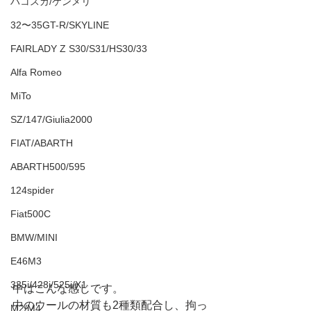
ハコスカ/ケンメリ
32〜35GT-R/SKYLINE
FAIRLADY Z S30/S31/HS30/33
Alfa Romeo
MiTo
SZ/147/Giulia2000
FIAT/ABARTH
ABARTH500/595
124spider
Fiat500C
BMW/MINI
E46M3
335i/428i/525i/X1
中はこんな感じです。
中のウールの材質も2種類配合し、拘っ
M2/M4