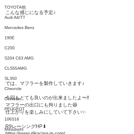
TOYOTA他
こんな感じになる予定♪
Audi A4/TT
Mercedes-Benz
190E
C200
S204 C63 AMG
CLS55AMG
SL350
では、マフラーを製作していきます♪
Chevrole
今回もとても良いのが出来ましたよ〜‼️
Corvette
マフラーの出口にも拘りました😆
PEUGEOT
仕上がりを楽しみにしていて下さい✨
106S16
R9レーシングHP⬇︎
Mitsubishi
https://www.r9racing-jp.com/