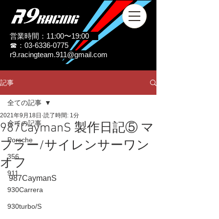
営業時間：11:00〜19:00
☎：03-6336-0775
r9.racingteam.911@gmail.com
記事
全ての記事
2021年9月18日
読了時間: 1分
全ての記事
987CaymanS 製作日記⑤ マ
Porsche
フラー/サイレンサーワン
356
オフ
911
987CaymanS
930Carrera
930turbo/S