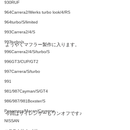
930RUF
964Carrera2/Werks turbo look/4/RS
964turbo/S/limited
993Carrera2/4/S
993turbo/s
ようやくマフラー製作に入ります。
996Carrera2/4/S/turbo/S
996GT3/CUP/GT2
997Carrera/S/turbo
991
981/987Cayman/S/GT4
986/987/981Boxster/S
Panamera/Macan/Cayenne
今回はサイレンサーもワンオフです♪
NISSAN