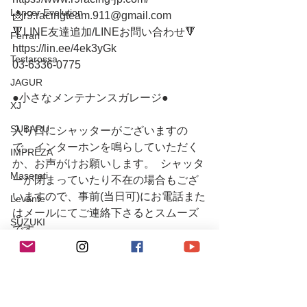
Lancer Evolution
📩r9.racingteam.911@gmail.com
🔻LINE友達追加/LINEお問い合わせ🔻 
Ferrari
https://lin.ee/4ek3yGk
Testarossa
03-6336-0775 
JAGUR
●小さなメンテナンスガレージ● 
XJ
SUBARU
入り口にシャッターがございますの
で、インターホンを鳴らしていただく
IMPREZA
か、お声がけお願いします。  シャッタ
Maserati
ーが閉まっていたり不在の場合もござ
いますので、事前(当日可)にお電話また
Levante
はメールにてご連絡下さるとスムーズ
SUZUKI
です。
チューニング / アルファロメオ・フィアット
#r9
チューニング / ポルシェ
#r9レーシング
レース・イベント活動
#r9racing