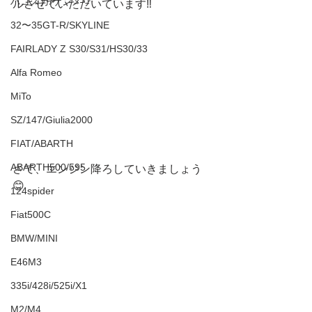
ハコスカ/ケンメリ
ルさせていただいています‼️
32〜35GT-R/SKYLINE
FAIRLADY Z S30/S31/HS30/33
Alfa Romeo
MiTo
SZ/147/Giulia2000
FIAT/ABARTH
ABARTH500/595
さて、エンジン降ろしていきましょう
😊
124spider
Fiat500C
BMW/MINI
E46M3
335i/428i/525i/X1
M2/M4