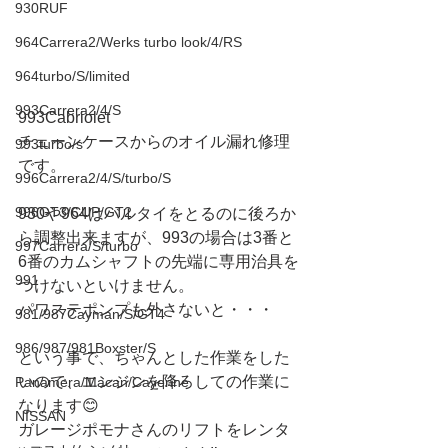
930RUF
964Carrera2/Werks turbo look/4/RS
964turbo/S/limited
993Carrera2/4/S
993Cabriolet
チェーンケースからのオイル漏れ修理
993turbo/s
です。
996Carrera2/4/S/turbo/S
996GT3/CUP/GT2
930や964はバルタイをとるのに後ろか
ら調整出来ますが、993の場合は3番と
997Carrera/S/turbo
6番のカムシャフトの先端に専用治具を
991
つけないといけません。
パワステポンプも外さないと・・・
981/987Cayman/S/GT4
986/987/981Boxster/S
という事で、ちゃんとした作業をした
いので、エンジンを降ろしての作業に
Panamera/Macan/Cayenne
なります😊
NISSAN
ガレージポモナさんのリフトをレンタ