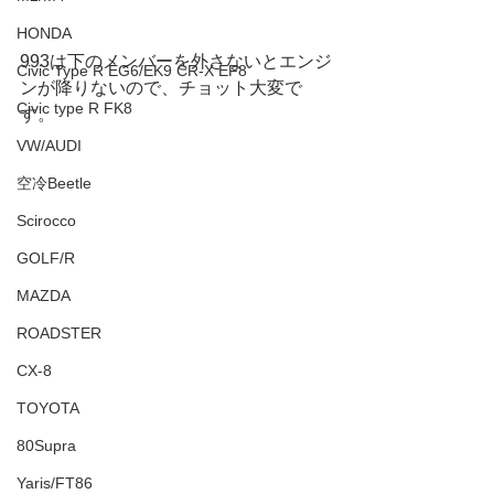
HONDA
993は下のメンバーを外さないとエンジ
Civic Type R EG6/EK9 CR-X EF8
ンが降りないので、チョット大変で
Civic type R FK8
す。
VW/AUDI
空冷Beetle
Scirocco
GOLF/R
MAZDA
ROADSTER
CX-8
TOYOTA
80Supra
Yaris/FT86