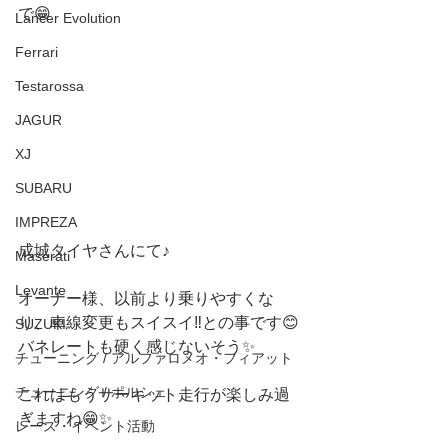
で😁
Lancer Evolution
Ferrari
Testarossa
JAGUR
XJ
SUBARU
IMPREZA
成城タイヤさんにて♪
Maserati
Levante
オーナー様、以前より乗りやすくな
り、車線変更もスイスイ‼️との事です😊
SUZUKI
バネレートも硬く感じないそう✨
チューニング / アルファロメオ・フィアット
チューニング / ポルシェ
これはもうサーキット走行が楽しみ過
ぎますね😁✨
レース・イベント活動