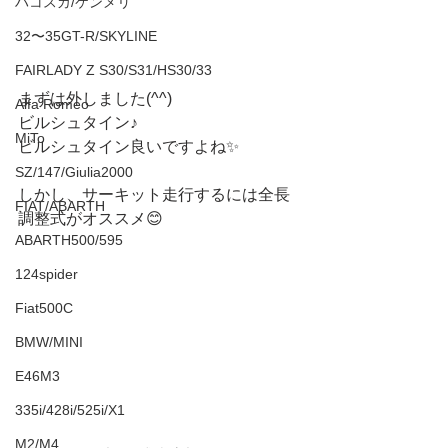
ハコスカ/ケンメリ
32〜35GT-R/SKYLINE
FAIRLADY Z S30/S31/HS30/33
まずは外しました(^^)
Alfa Romeo
ビルシュタイン♪
MiTo
ビルシュタイン良いですよね✨
SZ/147/Giulia2000
しかし、サーキット走行するには全長
FIAT/ABARTH
調整式がオススメ😊
ABARTH500/595
124spider
Fiat500C
BMW/MINI
E46M3
335i/428i/525i/X1
M2/M4