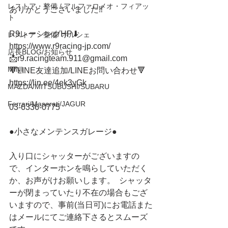
レストア・整備 / アルファロメオ・フィアッ
ありがとうございました‼️
ト
R9レーシングHP⬇︎
レストア・整備/ ポルシェ
https://www.r9racing-jp.com/
店長BLOG/お知らせ
📩r9.racingteam.911@gmail.com
MINI
🔻LINE友達追加/LINEお問い合わせ🔻 
https://lin.ee/4ek3yGk
MAZDA/MITSUBUSHI/SUBARU
Ferrari/Maserati/JAGUR
03-6336-0775 
●小さなメンテンスガレージ● 
入り口にシャッターがございますの
で、インターホンを鳴らしていただく
か、お声がけお願いします。  シャッタ
ーが閉まっていたり不在の場合もござ
いますので、事前(当日可)にお電話また
はメールにてご連絡下さるとスムーズ