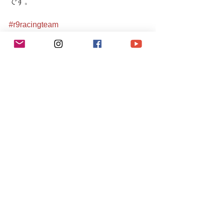
です。
#r9racingteam
#r9racing
#r9レーシング
#porsche993
#993ターボ
#993turbo
#porsche
#porsche911
#porscheturbo
#空冷
#空冷ポルシェ
#aircooled
#911turbo
#993owners
#porschelife
#空冷メンテナンス
#r9porsche
#porscheclub