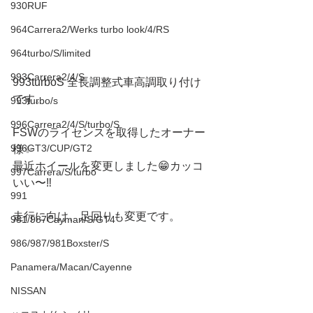
930RUF
964Carrera2/Werks turbo look/4/RS
964turbo/S/limited
993Carrera2/4/S
993turboS 全長調整式車高調取り付け
です。
993turbo/s
996Carrera2/4/S/turbo/S
FSWのライセンスを取得したオーナー
996GT3/CUP/GT2
様✨
最近ホイールを変更しました😁カッコ
997Carrera/S/turbo
いい〜‼️
991
走行に向け、足回りも変更です。
981/987Cayman/S/GT4
986/987/981Boxster/S
Panamera/Macan/Cayenne
NISSAN