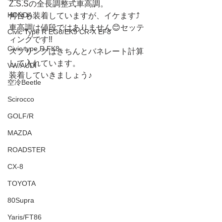
Z.S.Sの全長調整式車高調。
HONDA
何台も装着していますが、イケます⤴️
車高調は値段ではありません😊セッテ
Civic Type R EG6/EK9 CR-X EF8
ィングです‼️
Civic type R FK8
スプリングはきちんとバネレート計算
して入れています。
VW/AUDI
装着していきましょう♪
空冷Beetle
Scirocco
GOLF/R
MAZDA
ROADSTER
CX-8
TOYOTA
80Supra
Yaris/FT86