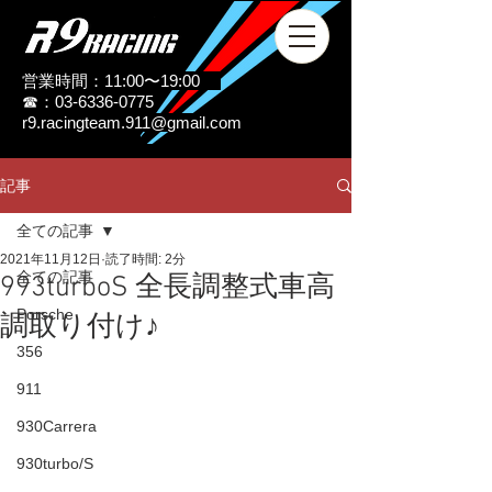
営業時間：11:00〜19:00
☎：03-6336-0775
r9.racingteam.911@gmail.com
記事
全ての記事
2021年11月12日
読了時間: 2分
全ての記事
993turboS 全長調整式車高
Porsche
調取り付け♪
356
911
930Carrera
930turbo/S