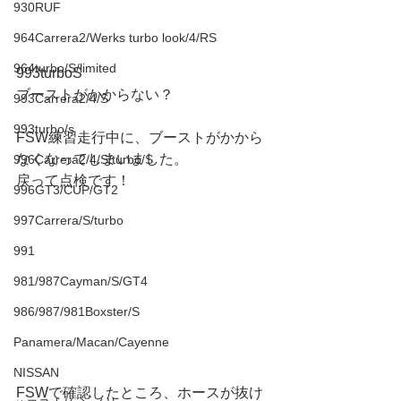
930RUF
964Carrera2/Werks turbo look/4/RS
964turbo/S/limited
993turboS
ブーストがかからない？
993Carrera2/4/S
993turbo/s
FSW練習走行中に、ブーストがかから
なくなってしまいました。
996Carrera2/4/S/turbo/S
戻って点検です！
996GT3/CUP/GT2
997Carrera/S/turbo
991
981/987Cayman/S/GT4
986/987/981Boxster/S
Panamera/Macan/Cayenne
NISSAN
FSWで確認したところ、ホースが抜け