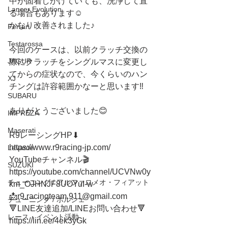
中が固着しかけていても、洗浄して直
Lancer Evolution
る場合もあります☺️
かなり改善されました♪
Ferrari
Testarossa
今回のケースは、以前クラッチ交換の
JAGUR
際にクラッチをシングルマスに変更し
てからの症状なので、今くらいのハン
XJ
チングは許容範囲かなーと思います‼️
SUBARU
ありがとうございました😊
IMPREZA
Maserati
R9レーシングHP⬇︎
https://www.r9racing-jp.com/ 
Levante
YouTubeチャンネル🎬
SUZUKI
https://youtube.com/channel/UCVNw0y
チューニング / アルファロメオ・フィアット
km_OJHNJF8UOYuI-w
📩r9.racingteam.911@gmail.com
チューニング / ポルシェ
🔻LINE友達追加/LINEお問い合わせ🔻 
レース・イベント活動
https://lin.ee/4ek3yGk