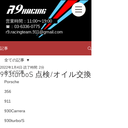
営業時間：11:00〜19:00
☎：03-6336-0775
r9.racingteam.911@gmail.com
記事
全ての記事
2022年1月4日
読了時間: 2分
全ての記事
993turboS 点検/オイル交換
Porsche
356
911
930Carrera
930turbo/S