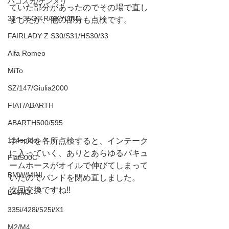
ハコスカ/ケンメリ
ていた部分があったのでその場で直し
32〜35GT-R/SKYLINE
ましたが、他の部分も点検です。
FAIRLADY Z S30/S31/HS30/33
Alfa Romeo
MiTo
SZ/147/Giulia2000
FIAT/ABARTH
ABARTH500/595
124spider
ホースを各所点検すると、インテーク
に入っていく、ありとあらゆるバキュ
Fiat500C
ームホースがオイルで伸びてしまって
BMW/MINI
いたのでバンドを閉め直しました。
次回交換ですね‼️
E46M3
335i/428i/525i/X1
M2/M4