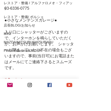
レストア・整備 / アルファロメオ・フィアッ
03-6336-0775 
ト
レストア・整備/ ポルシェ
●小さなメンテンスガレージ● 
店長BLOG/お知らせ
入り口にシャッターがございますの
MINI
で、インターホンを鳴らしていただく
MAZDA/MITSUBUSHI/SUBARU
か、お声がけお願いします。  シャッタ
ーが閉まっていたり不在の場合もござ
Ferrari/Maserati/JAGUR
いますので、事前(当日可)にお電話また
はメールにてご連絡下さるとスムーズ
です。
#r9racingteam
#r9racing
#r9レーシング
#porsche993
#993ターボ
#993turbo