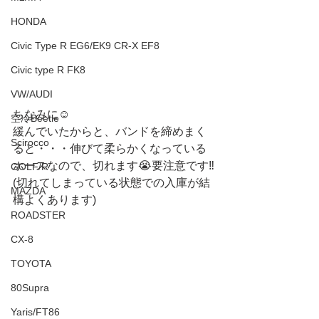
HONDA
Civic Type R EG6/EK9 CR-X EF8
Civic type R FK8
VW/AUDI
ちなみに☺️
空冷Beetle
緩んでいたからと、バンドを締めまく
Scirocco
ると・・・伸びて柔らかくなっている
ホースなので、切れます😭要注意です‼️
GOLF/R
(切れてしまっている状態での入庫が結
MAZDA
構よくあります)
ROADSTER
CX-8
TOYOTA
80Supra
Yaris/FT86