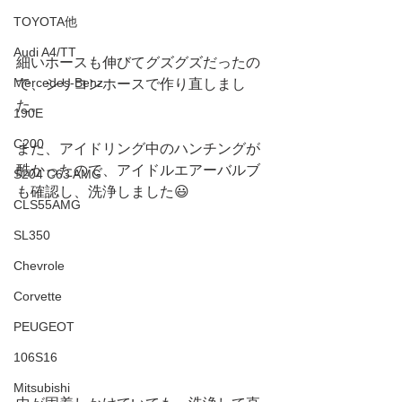
TOYOTA他
Audi A4/TT
細いホースも伸びてグズグズだったの
Mercedes-Benz
で、シリコンホースで作り直しまし
た。
190E
C200
また、アイドリング中のハンチングが
酷かったので、アイドルエアーバルブ
S204 C63 AMG
も確認し、洗浄しました😃
CLS55AMG
SL350
Chevrole
Corvette
PEUGEOT
106S16
Mitsubishi