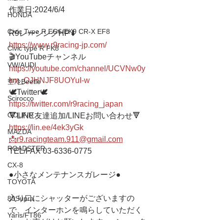
作業日:2024/6/4
HONDA
Civic Type R EG6/EK9 CR-X EF8
R9レーシングHP⬇︎
https://www.r9racing-jp.com/
Civic type R FK8
🎬YouTubeチャンネル
VW/AUDI
https://youtube.com/channel/UCVNw0y
km_OJHNJF8UOYuI-w
空冷Beetle
🕊Twitter🕊 
Scirocco
https://twitter.com/r9racing_japan
GOLF/R
🔻LINE友達追加/LINEお問い合わせ🔻 
https://lin.ee/4ek3yGk
MAZDA
📩r9.racingteam.911@gmail.com
ROADSTER
TEL/FAX 03-6336-0775 
CX-8
●小さなメンテナンスガレージ● 
TOYOTA
入り口にシャッターがございますの
80Supra
で、インターホンを鳴らしていただく
Yaris/FT86