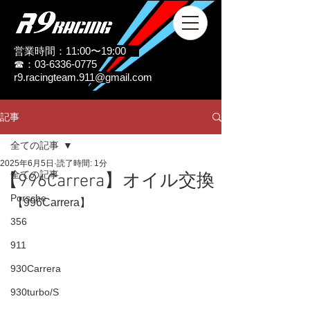
営業時間：11:00〜19:00
☎：03-6336-0775
r9.racingteam.911@gmail.com
記事
全ての記事
2025年6月5日
読了時間: 1分
全ての記事
【996Carrera】オイル交換
Porsche
【996Carrera】
356
911
930Carrera
930turbo/S