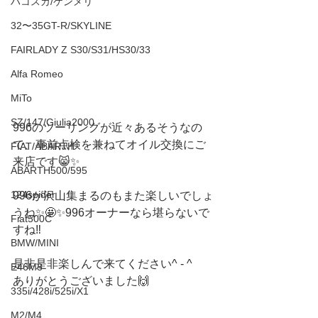
ハコスカ/ケンメリ
32〜35GT-R/SKYLINE
FAIRLADY Z S30/S31/HS30/33
Alfa Romeo
MiTo
SZ/147/Giulia2000
996のツーリングが近々あるそうなの
で、事前点検を兼ねてオイル交換にご
FIAT/ABARTH
来店です😸✨
ABARTH500/595
124spider
996が沢山集まるのもまた楽しいでしょ
うね✨🤩✨996オーナーなら堪らないで
Fiat500C
すね‼️
BMW/MINI
是非是非楽しんで来てください^ - ^
E46M3
ありがとうございました🙌
335i/428i/525i/X1
M2/M4