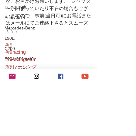
か、お声がけお願いします。  シャッタ
TOYOTA他
ーが閉まっていたり不在の場合もござ
いますので、事前(当日可)にお電話また
Audi A4/TT
はメールにてご連絡下さるとスムーズ
Mercedes-Benz
です。
190E
#r9
C200
#r9racing
S204 C63 AMG
#r9racingteam
#r9レーシング
CLS55AMG
#996カレラ
SL350
#996carrera
#porsche
Chevrole
#ポルシェ
Corvette
#porsche911
#ポルシェ911
PEUGEOT
#porsche911carrera
106S16
#ポルシェ911カレラ
Mitsubishi
#911carrera