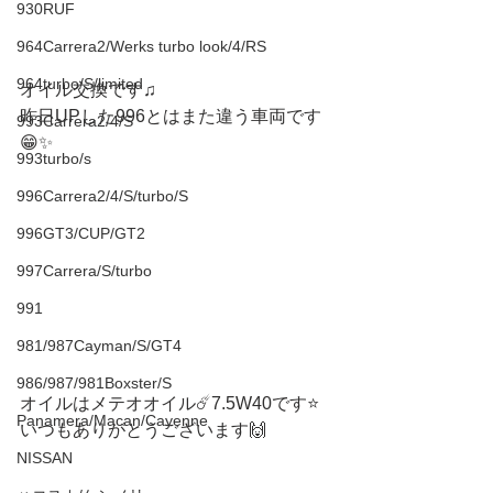
930RUF
964Carrera2/Werks turbo look/4/RS
964turbo/S/limited
オイル交換です♫
昨日UPした996とはまた違う車両です
993Carrera2/4/S
😁✨
993turbo/s
996Carrera2/4/S/turbo/S
996GT3/CUP/GT2
997Carrera/S/turbo
991
981/987Cayman/S/GT4
986/987/981Boxster/S
オイルはメテオオイル☄️7.5W40です⭐️
Panamera/Macan/Cayenne
いつもありがとうございます🙌
NISSAN