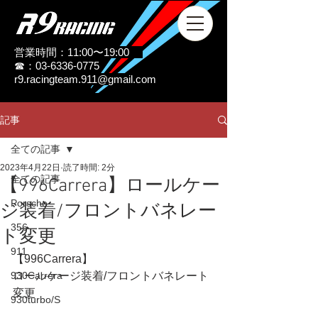
営業時間：11:00〜19:00
☎：03-6336-0775
r9.racingteam.911@gmail.com
記事
全ての記事
2023年4月22日
読了時間: 2分
全ての記事
【996Carrera】ロールケー
Porsche
ジ装着/フロントバネレー
356
ト変更
911
【996Carrera】
930Carrera
ロールケージ装着/フロントバネレート
変更
930turbo/S