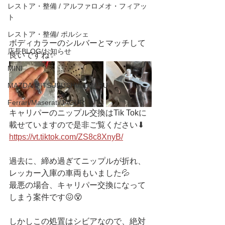
レストア・整備 / アルファロメオ・フィアッ
ト
レストア・整備/ ポルシェ
ボディカラーのシルバーとマッチして
店長BLOG/お知らせ
良いですね✨
MINI
MAZDA/MITSUBUSHI/SUBARU
Ferrari/Maserati/JAGUR
キャリパーのニップル交換はTik Tokに
載せていますので是非ご覧ください⬇︎
https://vt.tiktok.com/ZS8c8XnyB/
過去に、締め過ぎてニップルが折れ、
レッカー入庫の車両もいました💦
最悪の場合、キャリパー交換になって
しまう案件です😖😵
しかしこの処置はシビアなので、絶対