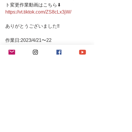
ト変更作業動画はこちら⬇︎
https://vt.tiktok.com/ZS8cLx3jW/
ありがとうございました‼️
作業日:2023/4/21〜22
R9レーシングHP⬇︎
https://www.r9racing-jp.com/
🎬YouTubeチャンネル
https://youtube.com/channel/UCVNw0y
km_OJHNJF8UOYuI-w
🕊Twitter🕊 
https://twitter.com/r9racing_japan
Tik Tok⬇︎
www.tiktok.com/@r9aki222
🔻LINE友達追加/LINEお問い合わせ🔻 
https://lin.ee/4ek3yGk