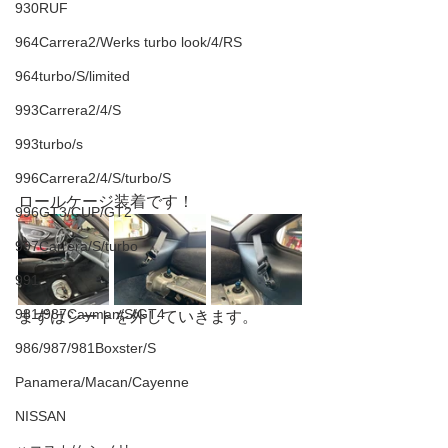
930RUF
964Carrera2/Werks turbo look/4/RS
964turbo/S/limited
993Carrera2/4/S
993turbo/s
996Carrera2/4/S/turbo/S
ロールケージ装着です！
996GT3/CUP/GT2
997Carrera/S/turbo
991
981/987Cayman/S/GT4
まずはシートを外していきます。
986/987/981Boxster/S
Panamera/Macan/Cayenne
NISSAN