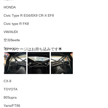
HONDA
Civic Type R EG6/EK9 CR-X EF8
Civic type R FK8
VW/AUDI
空冷Beetle
Scirocco
ロールケージはお持ち込みです🌟
GOLF/R
MAZDA
ROADSTER
CX-8
TOYOTA
80Supra
Yaris/FT86