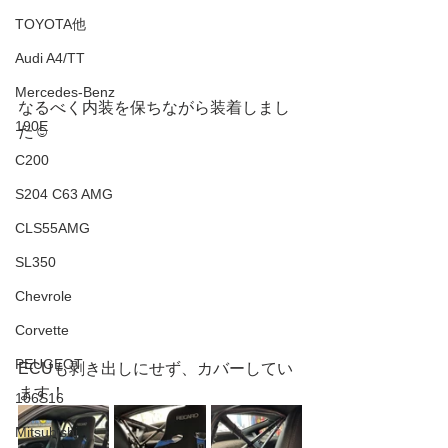
TOYOTA他
Audi A4/TT
Mercedes-Benz
なるべく内装を保ちながら装着しまし
190E
た☺️
C200
S204 C63 AMG
CLS55AMG
SL350
Chevrole
Corvette
PEUGEOT
ECUも剥き出しにせず、カバーしてい
ます！
106S16
Mitsubishi