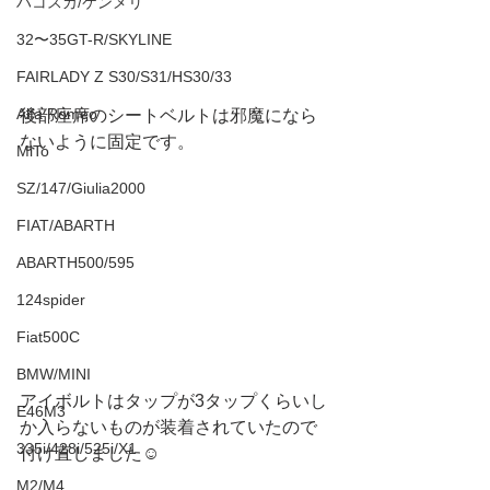
ハコスカ/ケンメリ
32〜35GT-R/SKYLINE
FAIRLADY Z S30/S31/HS30/33
Alfa Romeo
後部座席のシートベルトは邪魔になら
ないように固定です。
MiTo
SZ/147/Giulia2000
FIAT/ABARTH
ABARTH500/595
124spider
Fiat500C
BMW/MINI
アイボルトはタップが3タップくらいし
E46M3
か入らないものが装着されていたので
335i/428i/525i/X1
付け直しました☺️
M2/M4