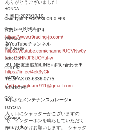
ありがとうございました‼️
HONDA
作業日:2023/10/19
Civic Type R EG6/EK9 CR-X EF8
Civic type R FK8
R9レーシングHP⬇︎
https://www.r9racing-jp.com/
VW/AUDI
🎬YouTubeチャンネル
空冷Beetle
https://youtube.com/channel/UCVNw0y
km_OJHNJF8UOYuI-w
Scirocco
🔻LINE友達追加/LINEお問い合わせ🔻 
GOLF/R
https://lin.ee/4ek3yGk
MAZDA
TEL/FAX 03-6336-0775 
📩r9.racingteam.911@gmail.com
ROADSTER
CX-8
●小さなメンテナンスガレージ● 
TOYOTA
入り口にシャッターがございますの
80Supra
で、インターホンを鳴らしていただく
Yaris/FT86
か、お声がけお願いします。  シャッタ