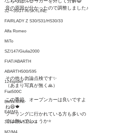
ハコスカ/ケンメリ
こちらはスピーカーを外して分解😺
音の原因が分かったので調整しました♪
32〜35GT-R/SKYLINE
FAIRLADY Z S30/S31/HS30/33
Alfa Romeo
MiTo
SZ/147/Giulia2000
FIAT/ABARTH
ABARTH500/595
その他も勿論点検です✨
124spider
（あまり写真が無く🙏）
Fiat500C
この季節、オープンカーは良いですよ
BMW/MINI
ね😆🍁
E46M3
ツーリングに行かれている方も多いの
では無いでしょうか⭐️
335i/428i/525i/X1
M2/M4