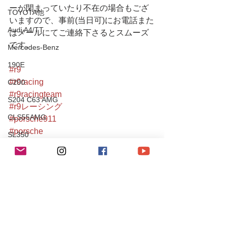
ーが閉まっていたり不在の場合もござ
TOYOTA他
いますので、事前(当日可)にお電話また
Audi A4/TT
はメールにてご連絡下さるとスムーズ
です。
Mercedes-Benz
190E
#r9
#r9racing
C200
#r9racingteam
S204 C63 AMG
#r9レーシング
CLS55AMG
#porsche911
#porsche
SL350
#porschecabriolet
Chevrole
#911cabriolet
#ポルシェ
Corvette
#carrera
PEUGEOT
#porschecarrera
106S16
#996
#996carrera
Mitsubishi
#996カレラ