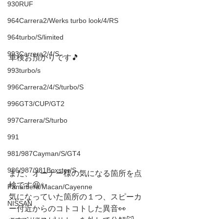
930RUF
964Carrera2/Werks turbo look/4/RS
964turbo/S/limited
993Carrera2/4/S
車検お預かりです🎵
993turbo/s
996Carrera2/4/S/turbo/S
996GT3/CUP/GT2
997Carrera/S/turbo
991
981/987Cayman/S/GT4
986/987/981Boxster/S
また、オーナー様の気になる箇所を点
検です😆✨
Panamera/Macan/Cayenne
気になっていた箇所の１つ、スピーカ
NISSAN
ー付近からのコトコトした異音👀