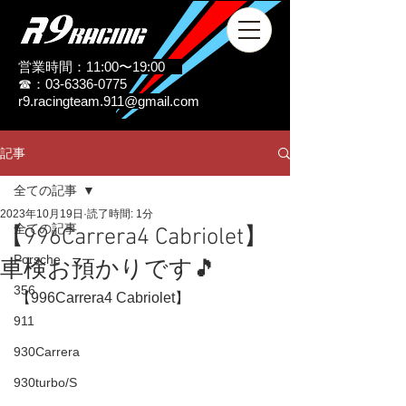
営業時間：11:00〜19:00
☎：03-6336-0775
r9.racingteam.911@gmail.com
記事
全ての記事
2023年10月19日
読了時間: 1分
全ての記事
【996Carrera4 Cabriolet】
Porsche
車検お預かりです🎵
356
【996Carrera4 Cabriolet】
911
930Carrera
930turbo/S