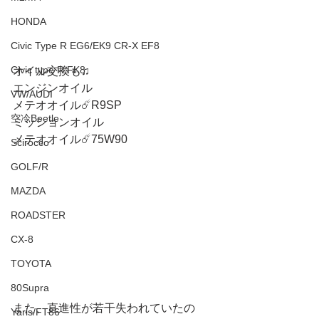
HONDA
Civic Type R EG6/EK9 CR-X EF8
Civic type R FK8
オイル交換も♫
エンジンオイル　
VW/AUDI
メテオオイル☄️R9SP
空冷Beetle
ミッションオイル
メテオオイル☄️75W90
Scirocco
GOLF/R
MAZDA
ROADSTER
CX-8
TOYOTA
80Supra
また、直進性が若干失われていたの
Yaris/FT86