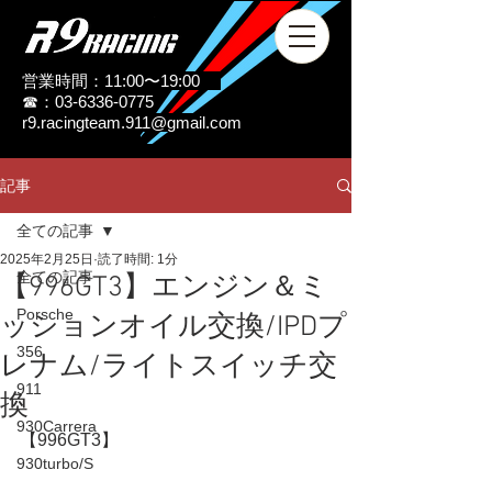
営業時間：11:00〜19:00
☎：03-6336-0775
r9.racingteam.911@gmail.com
記事
全ての記事
2025年2月25日
読了時間: 1分
全ての記事
【996GT3】エンジン＆ミ
Porsche
ッションオイル交換/IPDプ
356
レナム/ライトスイッチ交
911
換
930Carrera
【996GT3】
930turbo/S