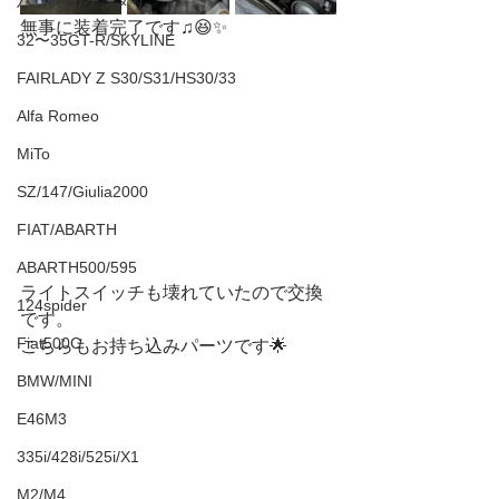
ハコスカ/ケンメリ
無事に装着完了です♫😆✨
32〜35GT-R/SKYLINE
FAIRLADY Z S30/S31/HS30/33
Alfa Romeo
MiTo
SZ/147/Giulia2000
FIAT/ABARTH
ABARTH500/595
ライトスイッチも壊れていたので交換
124spider
です。
Fiat500C
こちらもお持ち込みパーツです🌟
BMW/MINI
E46M3
335i/428i/525i/X1
M2/M4