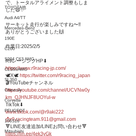
で、トータルアライメント調整もしま
TOYOTA他
した😆✨
Audi A4/TT
サーキット走行が楽しみですね〜‼️
Mercedes-Benz
ありがとうございました🙌
190E
作業日:2025/2/5
C200
S204 C63 AMG
R9レーシングHP⬇︎
https://www.r9racing-jp.com/
CLS55AMG
🕊X🕊 
https://twitter.com/r9racing_japan
SL350
🎬YouTubeチャンネル
Chevrole
https://youtube.com/channel/UCVNw0y
km_OJHNJF8UOYuI-w
Corvette
TikTok⬇︎
PEUGEOT
www.tiktok.com/@r9aki222
📩r9.racingteam.911@gmail.com
106S16
🔻LINE友達追加/LINEお問い合わせ🔻 
Mitsubishi
https://lin.ee/4ek3yGk