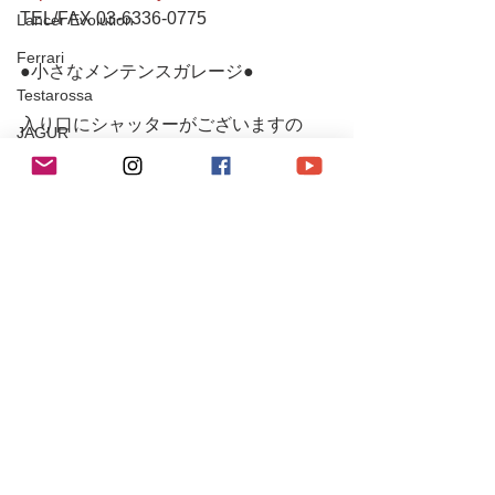
TEL/FAX 03-6336-0775 
Lancer Evolution
Ferrari
●小さなメンテンスガレージ● 
Testarossa
入り口にシャッターがございますの
JAGUR
で、インターホンを鳴らしていただく
XJ
か、お声がけお願いします。  シャッタ
ーが閉まっていたり不在の場合もござ
SUBARU
いますので、事前(当日可)にお電話また
IMPREZA
はメールにてご連絡下さるとスムーズ
Maserati
です。
Levante
#r9racingteam
SUZUKI
#r9racing
#r9レーシング
チューニング / アルファロメオ・フィアット
#ポルシェ
チューニング / ポルシェ
#porsche
#porsche911
レース・イベント活動