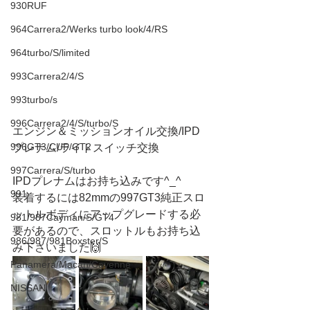
930RUF
964Carrera2/Werks turbo look/4/RS
964turbo/S/limited
993Carrera2/4/S
993turbo/s
996Carrera2/4/S/turbo/S
エンジン＆ミッションオイル交換/IPD
996GT3/CUP/GT2
プレナム/ライトスイッチ交換
997Carrera/S/turbo
IPDプレナムはお持ち込みです^_^
991
装着するには82mmの997GT3純正スロ
ットルボディにアップグレードする必
981/987Cayman/S/GT4
要があるので、スロットルもお持ち込
986/987/981Boxster/S
み下さいました🙌
Panamera/Macan/Cayenne
NISSAN