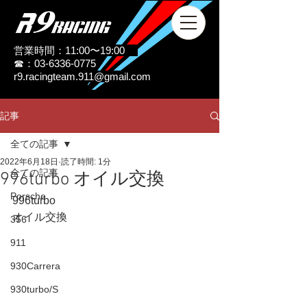
営業時間：11:00〜19:00
☎：03-6336-0775
r9.racingteam.911@gmail.com
記事
全ての記事
2022年6月18日
読了時間: 1分
全ての記事
996turbo オイル交換
Porsche
996turbo
オイル交換
356
911
930Carrera
930turbo/S