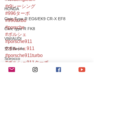
#r9レーシング
HONDA
#996ターボ
Civic Type R EG6/EK9 CR-X EF8
#996turbo
#porsche
Civic type R FK8
#ポルシェ
VW/AUDI
#porsche911
#ポルシェ911
空冷Beetle
#porsche911turbo
Scirocco
#ポルシェ911ターボ
GOLF/R
#911turbo
#porsche996
MAZDA
#ポルシェ996
ROADSTER
#ポルシェ
#ポルシェメンテナンス
CX-8
#江戸川区
TOYOTA
996Carrera2/4/S/turbo/S
Porsche
80Supra
Yaris/FT86