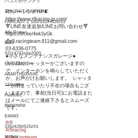
ハコスカ/ケンメリ
32〜35GT-R/SKYLINE
R9レーシングHP⬇︎
https://www.r9racing-jp.com/
FAIRLADY Z S30/S31/HS30/33
🔻LINE友達追加/LINEお問い合わせ🔻 
Alfa Romeo
https://lin.ee/4ek3yGk
📩r9.racingteam.911@gmail.com
MiTo
03-6336-0775 
SZ/147/Giulia2000
●小さなメンテナンスガレージ● 
入り口にシャッターがございますの
FIAT/ABARTH
で、インターホンを鳴らしていただく
ABARTH500/595
か、お声がけお願いします。  シャッタ
124spider
ーが閉まっていたり不在の場合もござ
いますので、事前(当日可)にお電話また
Fiat500C
はメールにてご連絡下さるとスムーズ
BMW/MINI
です。
E46M3
#r9
335i/428i/525i/X1
#r9racing
M2/M4
#r9racingteam