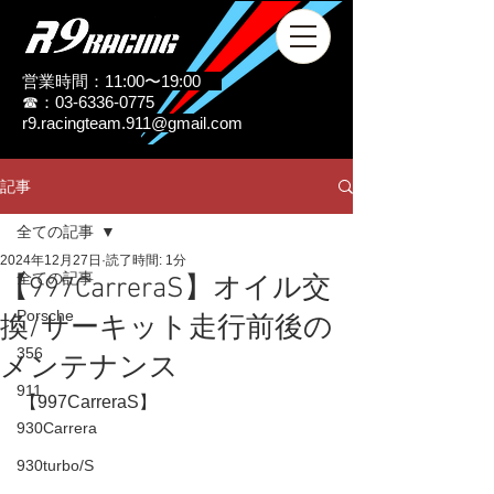
営業時間：11:00〜19:00
☎：03-6336-0775
r9.racingteam.911@gmail.com
記事
全ての記事
2024年12月27日
読了時間: 1分
全ての記事
【997CarreraS】オイル交
Porsche
換/サーキット走行前後の
356
メンテナンス
911
【997CarreraS】
930Carrera
930turbo/S