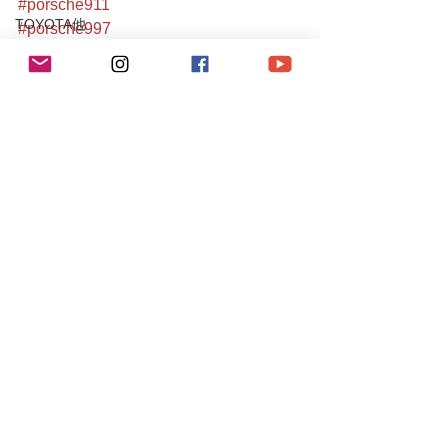
#porsche911
TOYOTA他
#porsche997
#porschecarrera
Audi A4/TT
#carrera
Mercedes-Benz
#ポルシェ
#ポルシェ911
190E
#ポルシェ997
C200
#997
S204 C63 AMG
#997carrera
#997カレラ
CLS55AMG
#葛西
SL350
#江戸川区
#都内
Chevrole
997Carrera/S/turbo
Corvette
Porsche
PEUGEOT
106S16
Mitsubishi