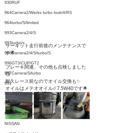
930RUF
964Carrera2/Werks turbo look/4/RS
964turbo/S/limited
993Carrera2/4/S
993turbo/s
サーキット走行前後のメンテナンスで
す🌟
996Carrera2/4/S/turbo/S
996GT3/CUP/GT2
ブレーキ関連、その他も点検しました
997Carrera/S/turbo
😼
耐久レース前なのでオイル交換も✨
991
オイルはメテオオイル☄️7.5W40です🌟
981/987Cayman/S/GT4
986/987/981Boxster/S
Panamera/Macan/Cayenne
NISSAN