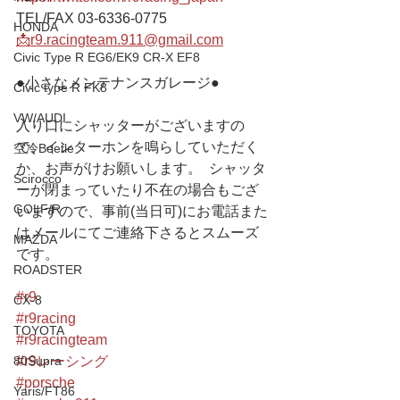
TEL/FAX 03-6336-0775 
HONDA
📩r9.racingteam.911@gmail.com
Civic Type R EG6/EK9 CR-X EF8
●小さなメンテナンスガレージ● 
Civic type R FK8
VW/AUDI
入り口にシャッターがございますの
で、インターホンを鳴らしていただく
空冷Beetle
か、お声がけお願いします。  シャッタ
Scirocco
ーが閉まっていたり不在の場合もござ
GOLF/R
いますので、事前(当日可)にお電話また
はメールにてご連絡下さるとスムーズ
MAZDA
です。
ROADSTER
#r9
CX-8
#r9racing
TOYOTA
#r9racingteam
#r9レーシング
80Supra
#porsche
Yaris/FT86