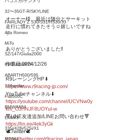
ハコスカ/ケンメリ
32〜35GT-R/SKYLINE
オーナー様、最近は随分とサーキット
FAIRLADY Z S30/S31/HS30/33
走行に慣れてきたそう☺️嬉しいですね
Alfa Romeo
✨
MiTo
ありがとうございました‼️
SZ/147/Giulia2000
作業日:2024/12/26
FIAT/ABARTH
ABARTH500/595
R9レーシングHP⬇︎
124spider
https://www.r9racing-jp.com/
YouTubeチャンネル⬇︎
Fiat500C
https://youtube.com/channel/UCVNw0y
BMW/MINI
km_OJHNJF8UOYuI-w
🔻LINE友達追加/LINEお問い合わせ🔻 
E46M3
https://lin.ee/4ek3yGk
335i/428i/525i/X1
🕊Twitter🕊 
https://twitter.com/r9racing_japan
M2/M4