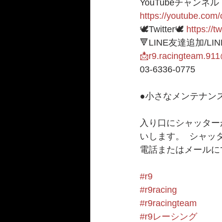
YouTubeチャンネル
https://youtube.c
🕊Twitter🕊 
https://t
🔻LINE友達追加/LI
📩r9.racingteam.91
03-6336-0775 
●小さなメンテナンス
入り口にシャッター
いします。  シャ
電話またはメールに
#r9
#r9racing
#r9racingteam
#r9レーシング