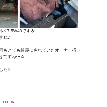
️7.5W40です🌟
すね♫
両もとても綺麗にされていたオーナー様✨
せですね〜☺️
た‼️
-jp.com/