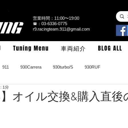
営業時間：11:00〜19:00
☎：03-6336-0775
r9.racingteam.911@gmail.com
U
Tuning Menu
車両紹介
BLOG ALL
911
930Carrera
930turbo/S
930RUF
 1分
RS
964turbo/S/limited
993Carrera2/4/S
993turbo/s
GT3】オイル交換&購入直
GT3/CUP/GT2
997Carrera/S/turbo
991
981/987Cay