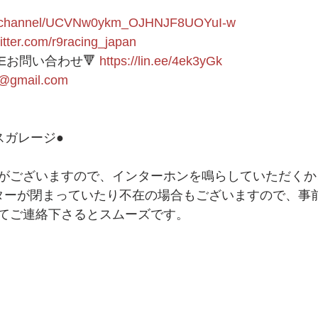
om/channel/UCVNw0ykm_OJHNJF8UOYuI-w
witter.com/r9racing_japan
NEお問い合わせ🔻 
https://lin.ee/4ek3yGk
1@gmail.com
ガレージ● 
がございますので、インターホンを鳴らしていただくか
ッターが閉まっていたり不在の場合もございますので、事前
てご連絡下さるとスムーズです。