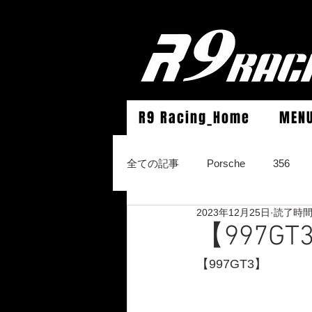
R9 Racing_Home
MEN
全ての記事
Porsche
356
2023年12月25日
読了時間:
964Carrera2/Werks turbo look/4/
【997
【997GT3】
996Carrera2/4/S/turbo/S
996