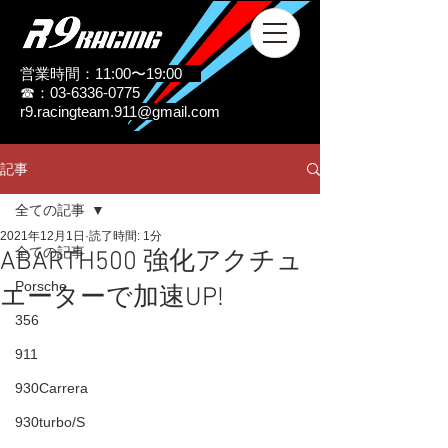
営業時間：11:00〜19:00
☎：03-6336-0775
r9.racingteam.911@gmail.com
記事
全ての記事
2021年12月1日
読了時間: 1分
全ての記事
ABARTH500 強化アクチュ
Porsche
エーターで加速UP!
356
911
930Carrera
930turbo/S