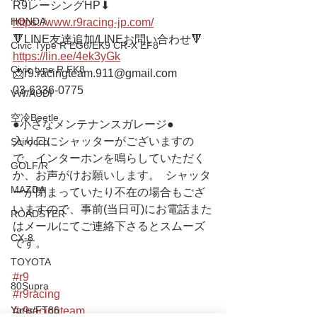
R9レーシングHP⬇︎
HONDA
https://www.r9racing-jp.com/
🔻LINE友達追加/LINEお問い合わせ🔻 
Civic Type R EG6/EK9 CR-X EF8
https://lin.ee/4ek3yGk
Civic type R FK8
📩r9.racingteam.911@gmail.com
03-6336-0775    
VW/AUDI
空冷Beetle
●小さなメンテナンスガレージ●  
入り口にシャッターがございますの
Scirocco
で、インターホンを鳴らしていただく
GOLF/R
か、お声がけお願いします。  シャッタ
MAZDA
ーが閉まっていたり不在の場合もござ
いますので、事前(当日可)にお電話また
ROADSTER
はメールにてご連絡下さるとスムーズ
CX-8
です。
TOYOTA
#r9
80Supra
#r9racing
Yaris/FT86
#r9racingteam