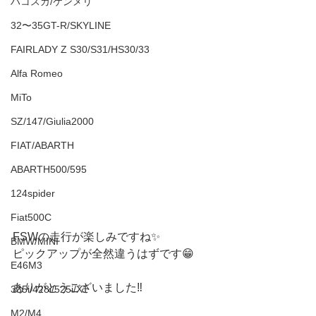
ハコスカ/ケンメリ
32〜35GT-R/SKYLINE
FAIRLADY Z S30/S31/HS30/33
Alfa Romeo
MiTo
SZ/147/Giulia2000
FIAT/ABARTH
ABARTH500/595
124spider
Fiat500C
FSWの走行が楽しみですね✨
BMW/MINI
ピックアップが全然違うはずです😁
E46M3
ありがとうございました‼️
335i/428i/525i/X1
M2/M4