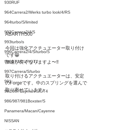
930RUF
964Carrera2/Werks turbo look/4/RS
964turbo/S/limited
993Carrera2/4/S
ABARTH500
993turbo/s
今回は強化アクチュエーター取り付け
996Carrera2/4/S/turbo/S
です😁
996GT3/CUP/GT2
加速が良くなりますよ〜‼️
997Carrera/S/turbo
取り付けるアクチュエーターは、安定
991
のForgeです。中のスプリングを選んで
取り寄せています♪
981/987Cayman/S/GT4
986/987/981Boxster/S
Panamera/Macan/Cayenne
NISSAN