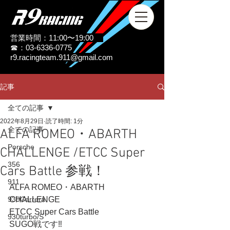
営業時間：11:00〜19:00
☎：03-6336-0775
r9.racingteam.911@gmail.com
記事
全ての記事
2022年8月29日
読了時間: 1分
全ての記事
ALFA ROMEO・ABARTH
Porsche
CHALLENGE /ETCC Super
356
Cars Battle 参戦！
911
ALFA ROMEO・ABARTH 
930Carrera
CHALLENGE 
ETCC Super Cars Battle
930turbo/S
SUGO戦です‼️