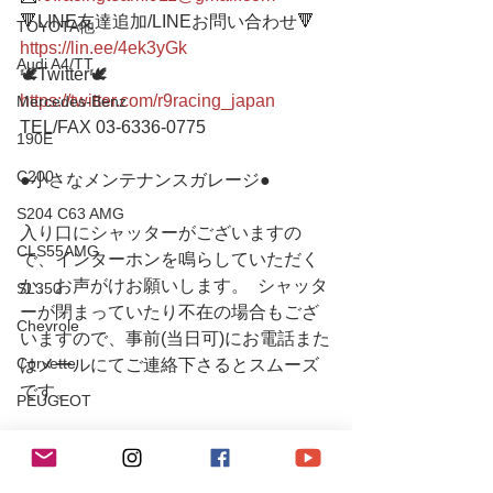
🔻LINE友達追加/LINEお問い合わせ🔻 
TOYOTA他
https://lin.ee/4ek3yGk
Audi A4/TT
🕊Twitter🕊 
https://twitter.com/r9racing_japan
Mercedes-Benz
TEL/FAX 03-6336-0775     
190E
C200
●小さなメンテナンスガレージ●   
S204 C63 AMG
入り口にシャッターがございますの
CLS55AMG
で、インターホンを鳴らしていただく
か、お声がけお願いします。  シャッタ
SL350
ーが閉まっていたり不在の場合もござ
Chevrole
いますので、事前(当日可)にお電話また
Corvette
はメールにてご連絡下さるとスムーズ
です。
PEUGEOT
106S16
#r9racing
#r9racingteam
Mitsubishi