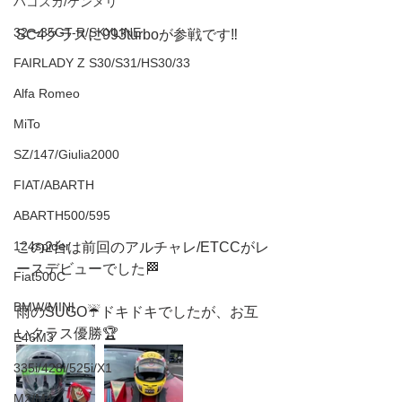
ハコスカ/ケンメリ
32〜35GT-R/SKYLINE
SC4クラスに993turboが参戦です‼️
FAIRLADY Z S30/S31/HS30/33
Alfa Romeo
MiTo
SZ/147/Giulia2000
FIAT/ABARTH
ABARTH500/595
124spider
この2台は前回のアルチャレ/ETCCがレ
ースデビューでした🏁
Fiat500C
BMW/MINI
雨のSUGO☔️ドキドキでしたが、お互
いクラス優勝🏆
E46M3
335i/428i/525i/X1
M2/M4