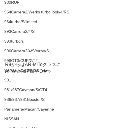
930RUF
964Carrera2/Werks turbo look/4/RS
964turbo/S/limited
993Carrera2/4/S
993turbo/s
996Carrera2/4/S/turbo/S
996GT3/CUP/GT2
R9からはAR-MiToクラスに
997Carrera/S/turbo
AHW☆R9POPPO🐦✨
991
981/987Cayman/S/GT4
986/987/981Boxster/S
Panamera/Macan/Cayenne
NISSAN