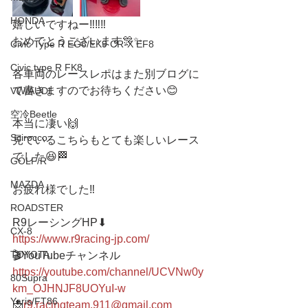
HONDA
嬉しいですねー‼️‼️‼️
おめでとうございます🎊✨
Civic Type R EG6/EK9 CR-X EF8
Civic type R FK8
各車両のレースレポはまた別ブログに
て書きますのでお待ちください😊
VW/AUDI
空冷Beetle
本当に凄い🙌
Scirocco
見ているこちらもとても楽しいレース
でした😆🏁
GOLF/R
MAZDA
お疲れ様でした‼️
ROADSTER
R9レーシングHP⬇︎
CX-8
https://www.r9racing-jp.com/
TOYOTA
🎬YouTubeチャンネル
https://youtube.com/channel/UCVNw0y
80Supra
km_OJHNJF8UOYuI-w
Yaris/FT86
📩
r9.racingteam.911@gmail.com