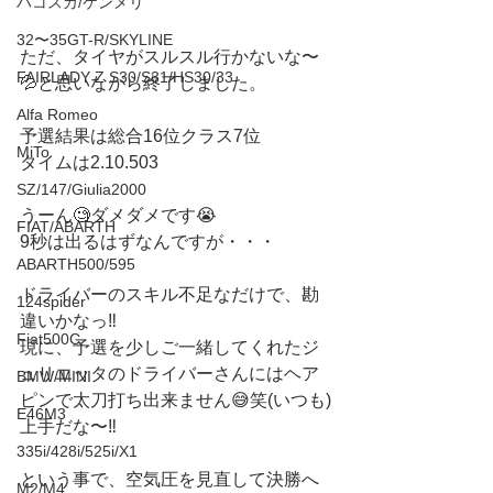
ハコスカ/ケンメリ
32〜35GT-R/SKYLINE
ただ、タイヤがスルスル行かないな〜
FAIRLADY Z S30/S31/HS30/33
💦と思いながら終了しました。
Alfa Romeo
予選結果は総合16位クラス7位
MiTo
タイムは2.10.503
SZ/147/Giulia2000
うーん🧐ダメダメです😭
FIAT/ABARTH
9秒は出るはずなんですが・・・
ABARTH500/595
ドライバーのスキル不足なだけで、勘
124spider
違いかなっ‼️
Fiat500C
現に、予選を少しご一緒してくれたジ
ュリエッタのドライバーさんにはヘア
BMW/MINI
ピンで太刀打ち出来ません😅笑(いつも)
E46M3
上手だな〜‼️
335i/428i/525i/X1
という事で、空気圧を見直して決勝へ
M2/M4