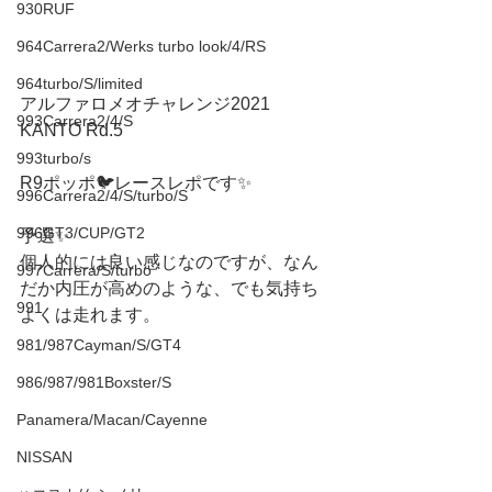
930RUF
964Carrera2/Werks turbo look/4/RS
964turbo/S/limited
アルファロメオチャレンジ2021 
993Carrera2/4/S
KANTO Rd.5
993turbo/s
R9ポッポ🐦レースレポです✨
996Carrera2/4/S/turbo/S
996GT3/CUP/GT2
予選✨
個人的には良い感じなのですが、なん
997Carrera/S/turbo
だか内圧が高めのような、でも気持ち
991
よくは走れます。
981/987Cayman/S/GT4
986/987/981Boxster/S
Panamera/Macan/Cayenne
NISSAN