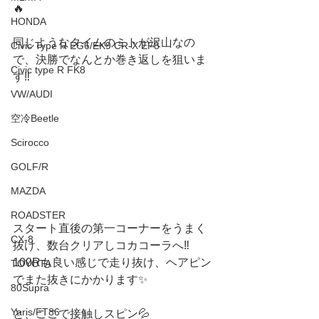
🔥
HONDA
同じようなタイムのミトが沢山なの
Civic Type R EG6/EK9 CR-X EF8
で、決勝でなんとか巻き返しを狙いま
Civic type R FK8
す‼️
VW/AUDI
空冷Beetle
Scirocco
GOLF/R
MAZDA
ROADSTER
スタート直後の第一コーナーをうまく
CX-8
抜け、数台クリアしコカコーラへ‼️
100Rも良い感じで走り抜け、ヘアピン
TOYOTA
でまた抜きにかかります✨
80Supra
Yaris/FT86
と、ここで接触しスピン💦