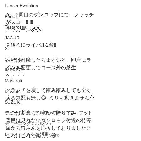
Lancer Evolution
が、3周目のダンロップにて、クラッチ
Ferrari
がスコー‼️‼️‼️
Testarossa
アッカーン🤭💦
JAGUR
真後ろにライバル2台‼️
XJ
SUBARU
これは邪魔したらまずいと、即座にラ
インを変更してコース外の芝生
IMPREZA
へ・・・
Maserati
クラッチを戻して踏み踏みしても全く
Levante
戻る気配も無し😅1ミリも動きません💦
SUZUKI
ここは断念し、車から降りて🚗
チューニング / アルファロメオ・フィアット
普段は見れないダンロップ付近の特等
チューニング / ポルシェ
席から皆さんを応援しておりました✨
レース・イベント活動
これはこれで楽しい😆✨