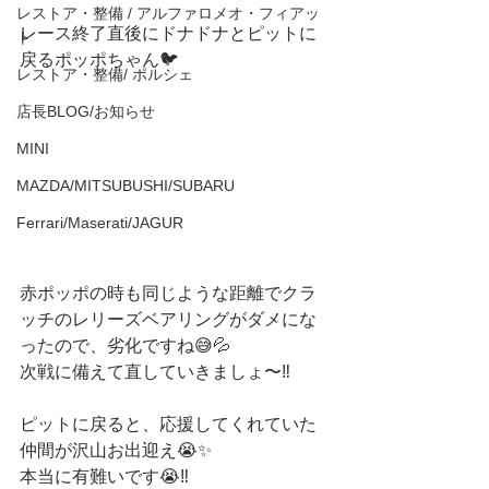
レストア・整備 / アルファロメオ・フィアッ
レース終了直後にドナドナとピットに
ト
戻るポッポちゃん🐦
レストア・整備/ ポルシェ
店長BLOG/お知らせ
MINI
MAZDA/MITSUBUSHI/SUBARU
Ferrari/Maserati/JAGUR
赤ポッポの時も同じような距離でクラ
ッチのレリーズベアリングがダメにな
ったので、劣化ですね😅💦
次戦に備えて直していきましょ〜‼️
ピットに戻ると、応援してくれていた
仲間が沢山お出迎え😭✨
本当に有難いです😭‼️