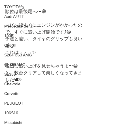
TOYOTA他
順位は最後尾へ〜😅
Audi A4/TT
スピン後すぐにエンジンがかかったの
Mercedes-Benz
で、すぐに追い上げ開始です⤴️😁
190E
予選と違い、タイヤのグリップも良い
C200
感じ‼️
これは・・・✨
S204 C63 AMG
CLS55AMG
猛烈な追い上げを見せちゃうよ〜😁
と、数台クリアして楽しくなってきま
SL350
した🕊✨
Chevrole
Corvette
PEUGEOT
106S16
Mitsubishi