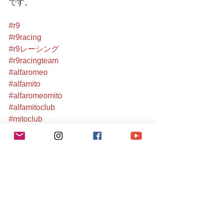
です。
#r9
#r9racing
#r9レーシング
#r9racingteam
#alfaromeo
#alfamito
#alfaromeomito
#alfamitoclub
#mitoclub
#alfamitoclubjapan
#mitotuning
#ミト会
#関東ミト会
#アルファロメオ
#アルファロメオチャレンジ
#r9linda
#葛西