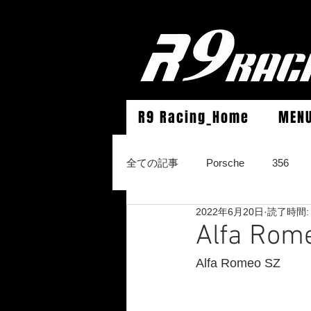
R9 Racing_Home
MEN
全ての記事
Porsche
356
2022年6月20日
読了時間:
964Carrera2/Werks turbo look/4/
Alfa R
Alfa Romeo SZ
996Carrera2/4/S/turbo/S
996