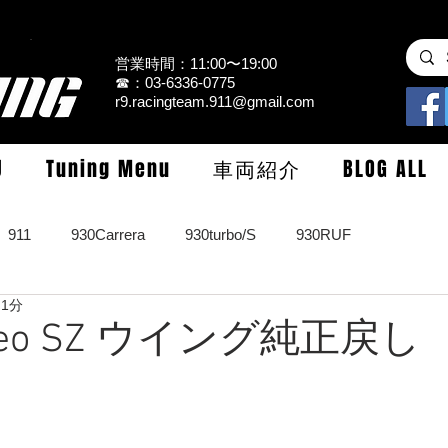
営業時間：11:00〜19:00
☎：03-6336-0775
r9.racingteam.911@gmail.com
U
Tuning Menu
車両紹介
BLOG ALL
911
930Carrera
930turbo/S
930RUF
 1分
RS
964turbo/S/limited
993Carrera2/4/S
993turbo/s
omeo SZ ウイング純正戻し
GT3/CUP/GT2
997Carrera/S/turbo
991
981/987Cay