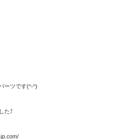
ツです(^-^)
た⤴️
-jp.com/