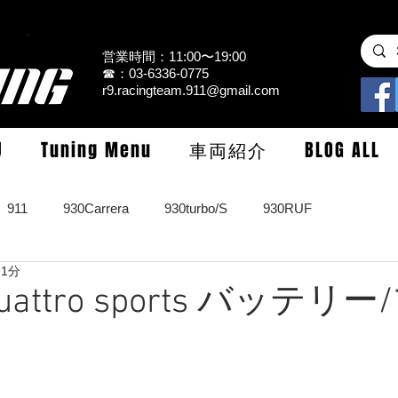
営業時間：11:00〜19:00
☎：03-6336-0775
r9.racingteam.911@gmail.com
U
Tuning Menu
車両紹介
BLOG ALL
911
930Carrera
930turbo/S
930RUF
 1分
RS
964turbo/S/limited
993Carrera2/4/S
993turbo/s
 quattro sports バッテ
GT3/CUP/GT2
997Carrera/S/turbo
991
981/987Cay