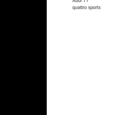
Audi TT
986/987/981Boxster/S
Panam
quattro sports
FAIRLADY Z S30/S31/HS30/33
124spider
Fiat500C
BM