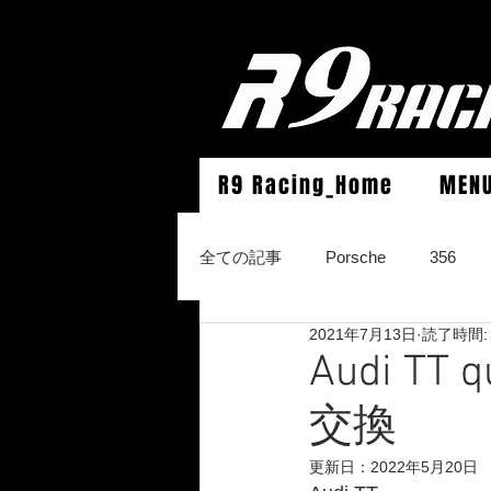
R9 Racing_Home
MEN
全ての記事
Porsche
356
2021年7月13日
読了時間:
964Carrera2/Werks turbo look/4/
Audi TT
交換
996Carrera2/4/S/turbo/S
996
更新日：
2022年5月20日