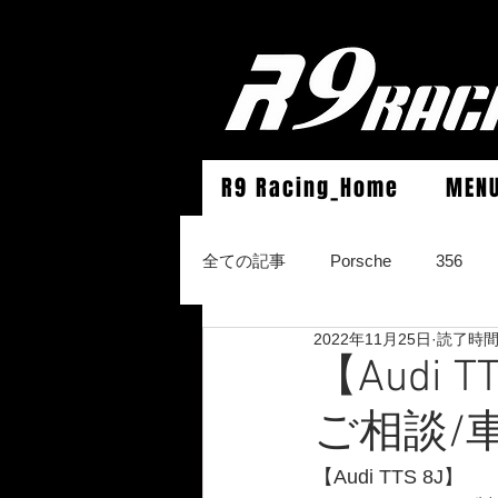
R9 Racing_Home
MEN
全ての記事
Porsche
356
2022年11月25日
読了時間:
964Carrera2/Werks turbo look/4/
【Audi
ご相談/
996Carrera2/4/S/turbo/S
996
【Audi TTS 8J】