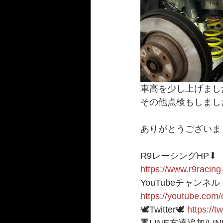
車高を少し上げまし
その他点検もしました
ありがとうございまし
R9レーシングHP⬇︎
https://www.r9racing
YouTubeチャンネル
https://youtube.c
🕊Twitter🕊 
https://t