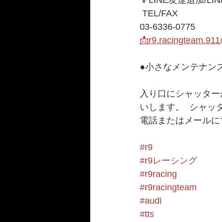
🔻LINE友達追加/LI
 TEL/FAX
03-6336-0775    
📩r9.racingteam.91
●小さなメンテナンスガ
入り口にシャッター
いします。  シャ
電話またはメールに
#r9
#r9レーシング
#r9racing
#r9racingteam
#audi
#tts