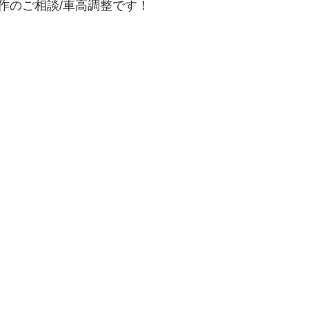
作のご相談/車高調整です！
era/Macan/Cayenne
NISSAN
ハコスカ/ケンメリ
3
Alfa Romeo
MiTo
SZ/147/Giulia2000
FIAT/ABAR
W/MINI
E46M3