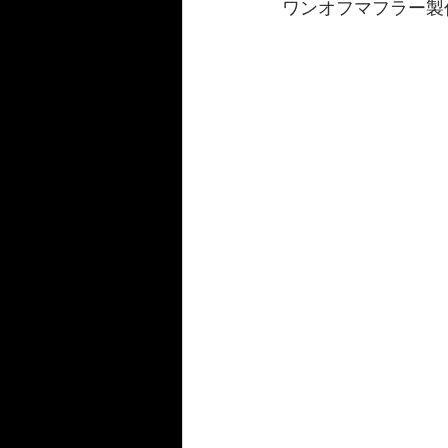
ワンオフマフラー製
986/987/981Boxster/S
Panam
FAIRLADY Z S30/S31/HS30/33
124spider
Fiat500C
BM