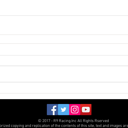
© 2017 - R9 Racing.Inc All Rights Rserved
ized copying and replication of the contents of this site, text and images are 