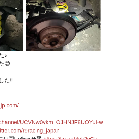
た♪
😊
た‼️
-jp.com/
om/channel/UCVNw0ykm_OJHNJF8UOYuI-w
witter.com/r9racing_japan