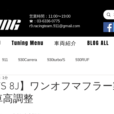
営業時間：11:00〜19:00
☎：03-6336-0775
r9.racingteam.911@gmail.com
U
Tuning Menu
車両紹介
BLOG ALL
911
930Carrera
930turbo/S
930RUF
 1分
RS
964turbo/S/limited
993Carrera2/4/S
993turbo/s
 TTS 8J】ワンオフマフラ
車高調整
GT3/CUP/GT2
997Carrera/S/turbo
991
981/987Cay