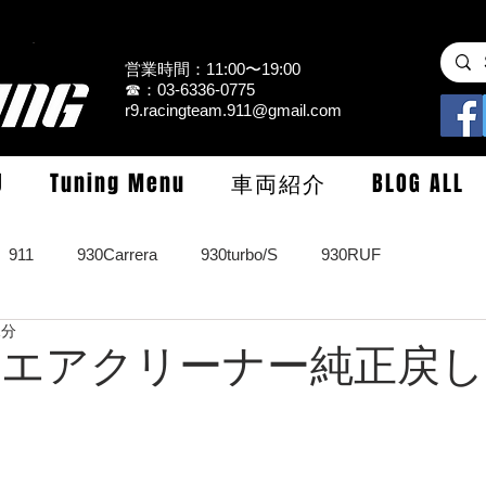
営業時間：11:00〜19:00
☎：03-6336-0775
r9.racingteam.911@gmail.com
U
Tuning Menu
車両紹介
BLOG ALL
911
930Carrera
930turbo/S
930RUF
1分
RS
964turbo/S/limited
993Carrera2/4/S
993turbo/s
 EK9 エアクリーナー純正戻し
GT3/CUP/GT2
997Carrera/S/turbo
991
981/987Cay