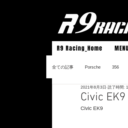
R9 Racing_Home
MEN
全ての記事
Porsche
356
2021年8月3日
読了時間: 
964Carrera2/Werks turbo look/4/
Civic
Civic EK9
996Carrera2/4/S/turbo/S
996