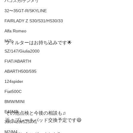
ハコスカ/ケンメリ
32〜35GT-R/SKYLINE
FAIRLADY Z S30/S31/HS30/33
Alfa Romeo
MiTo
フィルターはお持ち込みです🌟
SZ/147/Giulia2000
FIAT/ABARTH
ABARTH500/595
124spider
Fiat500C
BMW/MINI
E46M3
その他点検と今後の相談も♫
近々ブレーキパッド交換予定です😄
335i/428i/525i/X1
M2/M4