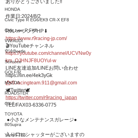
ありがとうございました‼️
HONDA
作業日:2024/8/2
Civic Type R EG6/EK9 CR-X EF8
Civic type R FK8
R9レーシングHP⬇︎
https://www.r9racing-jp.com/
VW/AUDI
🎬YouTubeチャンネル
空冷Beetle
https://youtube.com/channel/UCVNw0y
km_OJHNJF8UOYuI-w
Scirocco
LINE友達追加/LINEお問い合わせ 
GOLF/R
https://lin.ee/4ek3yGk 
📩r9.racingteam.911@gmail.com
MAZDA
🕊Twitter🕊 
ROADSTER
https://twitter.com/r9racing_japan
CX-8
TEL/FAX03-6336-0775 
TOYOTA
 ●小さなメンテナンスガレージ● 
80Supra
入り口にシャッターがございますの
Yaris/FT86