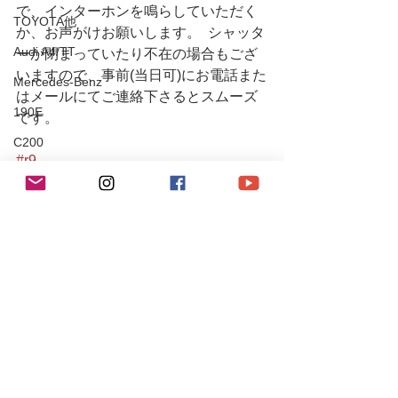
で、インターホンを鳴らしていただく
TOYOTA他
か、お声がけお願いします。  シャッタ
Audi A4/TT
ーが閉まっていたり不在の場合もござ
いますので、事前(当日可)にお電話また
Mercedes-Benz
はメールにてご連絡下さるとスムーズ
190E
です。
C200
#r9
S204 C63 AMG
#r9racing
#r9racingteam
CLS55AMG
#r9レーシング
SL350
#civic
Chevrole
#civictyper
#typer
Corvette
#fd2
PEUGEOT
#civictyperfd2
#honda
106S16
#hondatyper
Mitsubishi
#hondacivic