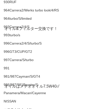
930RUF
964Carrera2/Werks turbo look/4/RS
964turbo/S/limited
993Carrera2/4/S
オイル&フィルター交換です！
993turbo/s
996Carrera2/4/S/turbo/S
996GT3/CUP/GT2
997Carrera/S/turbo
991
981/987Cayman/S/GT4
986/987/981Boxster/S
オイルはメテオオイル7.5W40☄️
Panamera/Macan/Cayenne
NISSAN