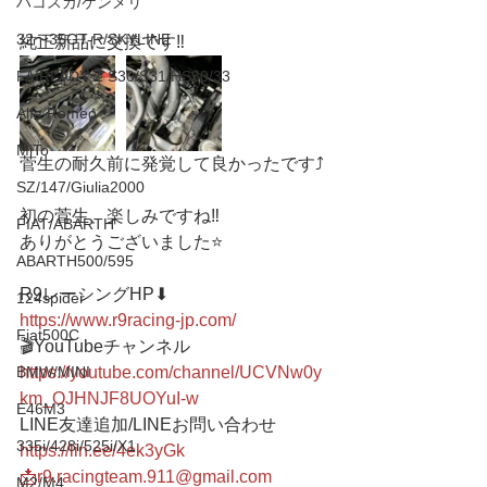
ハコスカ/ケンメリ
32〜35GT-R/SKYLINE
純正新品に交換です‼️
FAIRLADY Z S30/S31/HS30/33
Alfa Romeo
MiTo
菅生の耐久前に発覚して良かったです⤴️
SZ/147/Giulia2000
初の菅生、楽しみですね‼️
FIAT/ABARTH
ありがとうございました⭐️
ABARTH500/595
R9レーシングHP⬇︎
124spider
https://www.r9racing-jp.com/
Fiat500C
🎬YouTubeチャンネル
BMW/MINI
https://youtube.com/channel/UCVNw0y
km_OJHNJF8UOYuI-w
E46M3
LINE友達追加/LINEお問い合わせ 
335i/428i/525i/X1
https://lin.ee/4ek3yGk
📩r9.racingteam.911@gmail.com
M2/M4