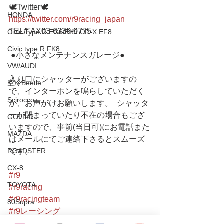
🕊Twitter🕊 
HONDA
https://twitter.com/r9racing_japan
TEL/FAX03-6336-0775 
Civic Type R EG6/EK9 CR-X EF8
Civic type R FK8
 ●小さなメンテナンスガレージ● 
VW/AUDI
入り口にシャッターがございますの
空冷Beetle
で、インターホンを鳴らしていただく
Scirocco
か、お声がけお願いします。  シャッタ
ーが閉まっていたり不在の場合もござ
GOLF/R
いますので、事前(当日可)にお電話また
MAZDA
はメールにてご連絡下さるとスムーズ
ROADSTER
です。
CX-8
#r9
TOYOTA
#r9racing
#r9racingteam
80Supra
#r9レーシング
Yaris/FT86
#civic