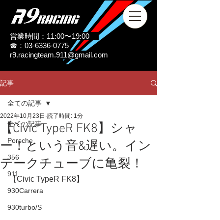
営業時間：11:00〜19:00
☎：03-6336-0775
r9.racingteam.911@gmail.com
記事
全ての記事
2022年10月23日
読了時間: 1分
全ての記事
【Civic TypeR FK8】シャ
Porsche
ー！という音&遅い。イン
356
テークチューブに亀裂！
911
【Civic TypeR FK8】
930Carrera
930turbo/S