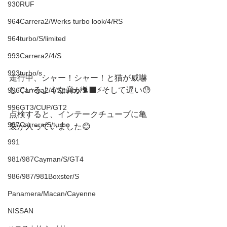
930RUF
964Carrera2/Werks turbo look/4/RS
964turbo/S/limited
993Carrera2/4/S
993turbo/s
走行中、シャー！シャー！と猫が威嚇
しているような音が🐈‍⬛⚡️そして遅い😓
996Carrera2/4/S/turbo/S
996GT3/CUP/GT2
点検すると、インテークチューブに亀
997Carrera/S/turbo
裂が入っていました😊
991
981/987Cayman/S/GT4
986/987/981Boxster/S
Panamera/Macan/Cayenne
NISSAN