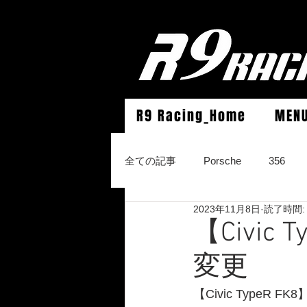
R9 Racing_Home
MEN
全ての記事
Porsche
356
2023年11月8日
読了時間:
964Carrera2/Werks turbo look/4/
【Civic
変更
996Carrera2/4/S/turbo/S
996
【Civic TypeR FK8