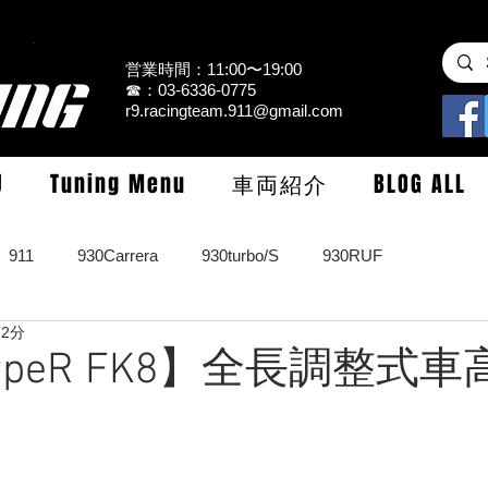
営業時間：11:00〜19:00
☎：03-6336-0775
r9.racingteam.911@gmail.com
U
Tuning Menu
車両紹介
BLOG ALL
911
930Carrera
930turbo/S
930RUF
 2分
RS
964turbo/S/limited
993Carrera2/4/S
993turbo/s
 TypeR FK8】全長調整式
GT3/CUP/GT2
997Carrera/S/turbo
991
981/987Cay
】