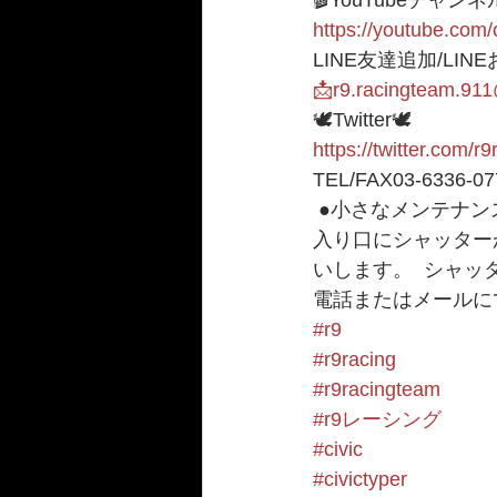
🎬YouTubeチャンネ
https://youtube.c
LINE友達追加/LIN
📩r9.racingteam.91
🕊Twitter🕊 
https://twitter.com/r
TEL/FAX03-6336-07
 ●小さなメンテナン
入り口にシャッター
いします。  シャ
電話またはメールに
#r9
#r9racing
#r9racingteam
#r9レーシング
#civic
#civictyper