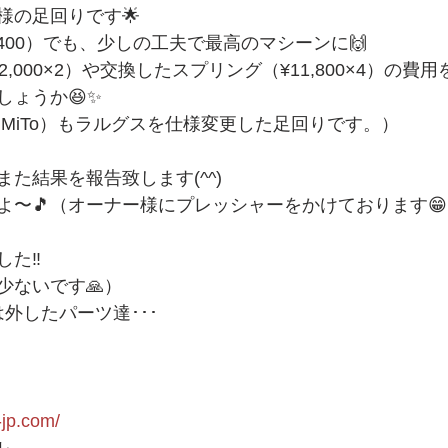
様の足回りです🌟
,400）でも、少しの工夫で最高のマシーンに🙌
,000×2）や交換したスプリング（¥11,800×4）の費
しょうか😆✨
（MiTo）もラルグスを仕様変更した足回りです。）
た結果を報告致します(^^)
よ〜🎵（オーナー様にプレッシャーをかけております😁
た‼️
少ないです🙏）
外したパーツ達･･･
-jp.com/