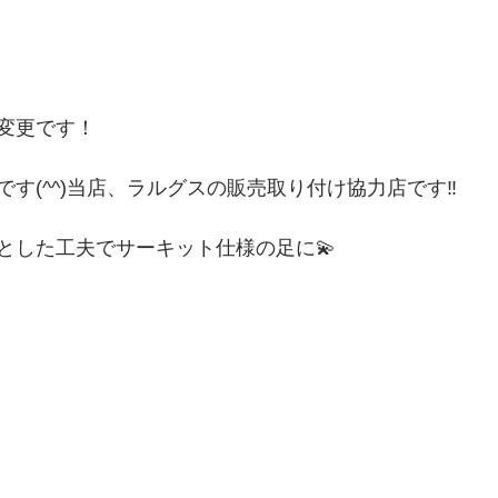
変更です！
す(^^)当店、ラルグスの販売取り付け協力店です‼️
とした工夫でサーキット仕様の足に💫