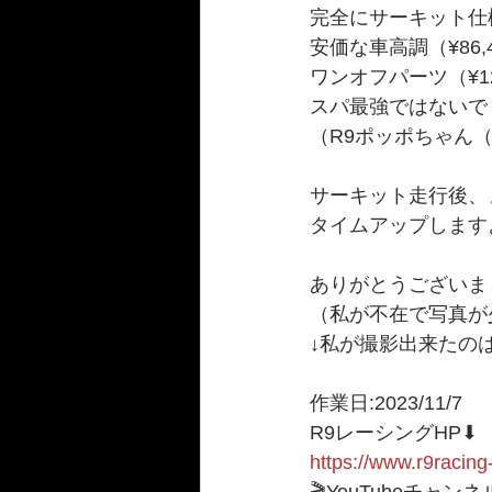
完全にサーキット仕
安価な車高調（¥86
ワンオフパーツ（¥12
スパ最強ではないで
（R9ポッポちゃん
サーキット走行後、ま
タイムアップします
ありがとうございまし
（私が不在で写真が
↓私が撮影出来たのは
作業日:2023/11/7
R9レーシングHP⬇︎
https://www.r9racing