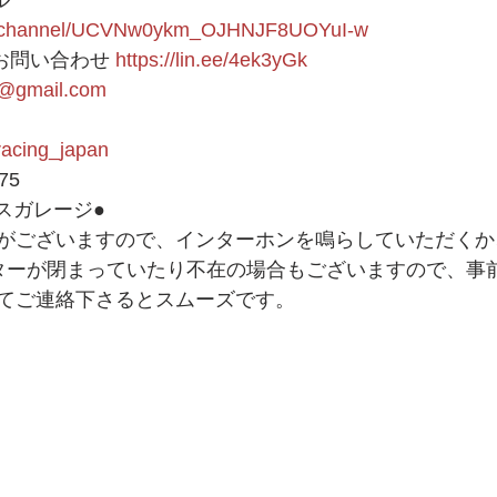
ル
om/channel/UCVNw0ykm_OJHNJF8UOYuI-w
Eお問い合わせ 
https://lin.ee/4ek3yGk
1@gmail.com
9racing_japan
75 
スガレージ● 
がございますので、インターホンを鳴らしていただくか
ッターが閉まっていたり不在の場合もございますので、事前
てご連絡下さるとスムーズです。