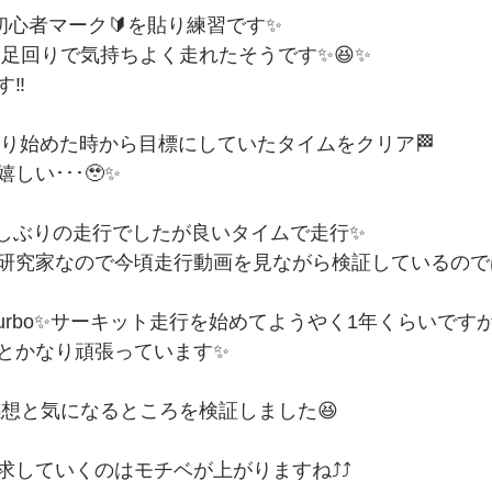
初心者マーク🔰を貼り練習です✨
と足回りで気持ちよく走れたそうです✨😆✨
‼️
nも、走り始めた時から目標にしていたタイムをクリア🏁
しい･･･🥹✨
nSは久しぶりの走行でしたが良いタイムで走行✨
研究家なので今頃走行動画を見ながら検証しているので
turbo✨サーキット走行を始めてようやく1年くらいです
とかなり頑張っています✨
感想と気になるところを検証しました😆
していくのはモチベが上がりますね⤴️⤴️