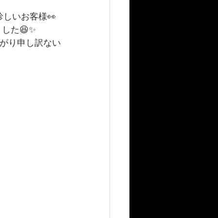
珍しいお客様👀
した😆✨
下がり申し訳ない