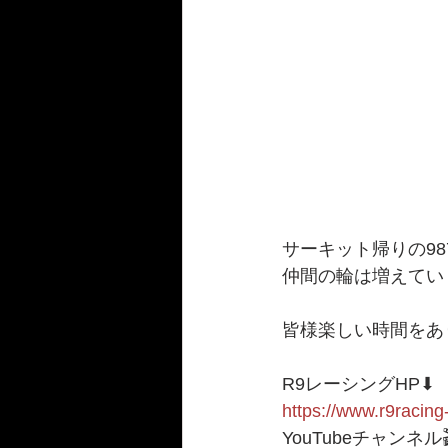
サーキット帰りの9
仲間の輪は増えていく
皆様楽しい時間をあ
R9レーシングHP⬇︎
https://www.r9racing
YouTubeチャンネル