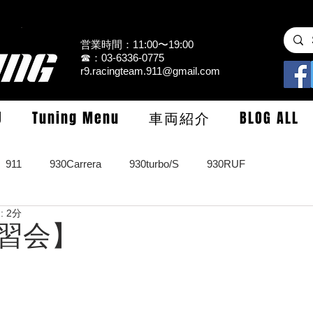
営業時間：11:00〜19:00
☎：03-6336-0775
r9.racingteam.911@gmail.com
U
Tuning Menu
車両紹介
BLOG ALL
911
930Carrera
930turbo/S
930RUF
 2分
RS
964turbo/S/limited
993Carrera2/4/S
993turbo/s
練習会】
GT3/CUP/GT2
997Carrera/S/turbo
991
981/987Cay