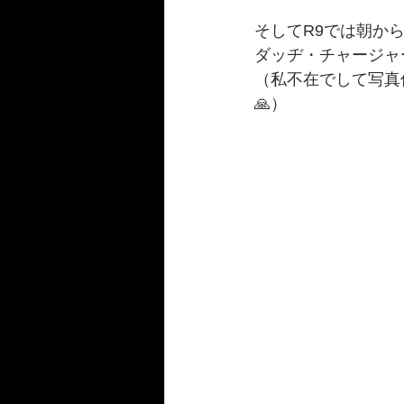
そしてR9では朝から
ダッヂ・チャージャー
（私不在でして写真何
🙏）