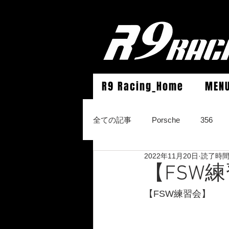
R9 Racing_Home
MEN
全ての記事
Porsche
356
2022年11月20日
読了時間:
964Carrera2/Werks turbo look/4/
【FSW
【FSW練習会】
996Carrera2/4/S/turbo/S
996