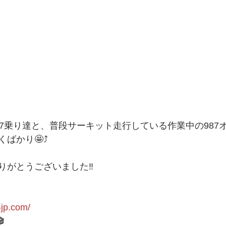
87乗り達と、普段サーキット走行している作業中の987
ばかり🤩⤴︎
りがとうございました‼️
-jp.com/
