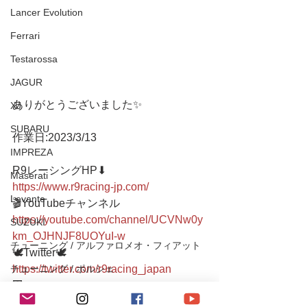
Lancer Evolution
Ferrari
Testarossa
JAGUR
ありがとうございました✨
XJ
SUBARU
作業日:2023/3/13
IMPREZA
R9レーシングHP⬇︎
Maserati
https://www.r9racing-jp.com/
Levante
🎬YouTubeチャンネル
https://youtube.com/channel/UCVNw0y
SUZUKI
km_OJHNJF8UOYuI-w
チューニング / アルファロメオ・フィアット
🕊Twitter🕊 
チューニング / ポルシェ
https://twitter.com/r9racing_japan
🔻
レース・イベント活動
LINE友達追加/LINEお問い合わせ🔻 