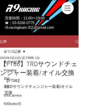
営業時間：11:00〜19:00
☎：03-6336-0775
r9.racingteam.911@gmail.com
記事
全ての記事
2023年3月13日
読了時間: 1分
全ての記事
【FT86】TRDサウンドチェ
Porsche
ンジャー装着/オイル交換
356
【FT86】
TRDサウンドチェンジャー装着/オイル
911
交換
930Carrera
930turbo/S