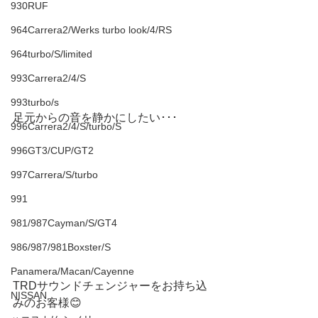
930RUF
964Carrera2/Werks turbo look/4/RS
964turbo/S/limited
993Carrera2/4/S
993turbo/s
足元からの音を静かにしたい･･･
996Carrera2/4/S/turbo/S
996GT3/CUP/GT2
997Carrera/S/turbo
991
981/987Cayman/S/GT4
986/987/981Boxster/S
Panamera/Macan/Cayenne
TRDサウンドチェンジャーをお持ち込
NISSAN
みのお客様😊