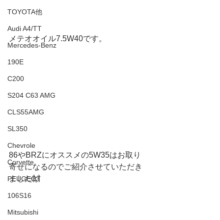
TOYOTA他
Audi A4/TT
メテオオイル7.5W40です。
Mercedes-Benz
190E
C200
S204 C63 AMG
CLS55AMG
SL350
Chevrole
86やBRZにオススメの5W35はお取り
Corvette
寄せになるのでご紹介させていただき
ました🙌
PEUGEOT
106S16
Mitsubishi