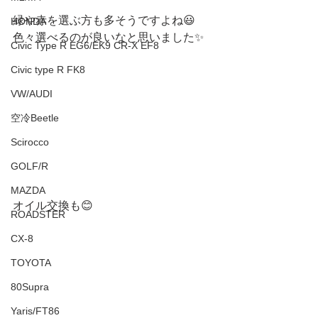
緑や赤を選ぶ方も多そうですよね😃
HONDA
色々選べるのが良いなと思いました✨
Civic Type R EG6/EK9 CR-X EF8
Civic type R FK8
VW/AUDI
空冷Beetle
Scirocco
GOLF/R
MAZDA
オイル交換も😊
ROADSTER
CX-8
TOYOTA
80Supra
Yaris/FT86