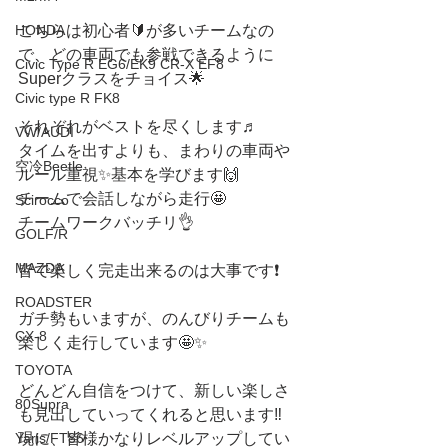
こちらは初心者🔰が多いチームなの
HONDA
で、どの車両でも参戦できるように 
Civic Type R EG6/EK9 CR-X EF8
Superクラスをチョイス🌟
Civic type R FK8
それぞれがベストを尽くします♬
VW/AUDI
タイムを出すよりも、まわりの車両や
空冷Beetle
ルール重視✨基本を学びます🙌
チームで会話しながら走行🤩
Scirocco
チームワークバッチリ👌
GOLF/R
MAZDA
皆で楽しく完走出来るのは大事です❗️
ROADSTER
ガチ勢もいますが、のんびりチームも
CX-8
楽しく走行しています🤩✨
TOYOTA
どんどん自信をつけて、新しい楽しさ
80Supra
も見出していってくれると思います‼️
現に、皆様かなりレベルアップしてい
Yaris/FT86