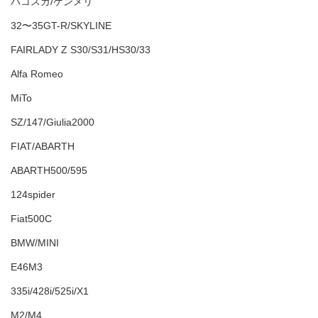
ハコスカ/ケンメリ
32〜35GT-R/SKYLINE
FAIRLADY Z S30/S31/HS30/33
Alfa Romeo
MiTo
SZ/147/Giulia2000
FIAT/ABARTH
ABARTH500/595
124spider
Fiat500C
BMW/MINI
E46M3
335i/428i/525i/X1
M2/M4