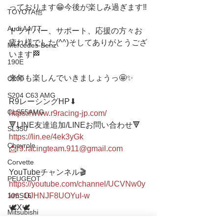
っております😁今後が楽しみ過ぎます‼️
TOYOTA他
Audi A4/TT
ドライバー、サポート、応援の方々お
疲れ様でした(^^)そしてありがとうござ
Mercedes-Benz
います🏁
190E
来年も楽しんでいきましょうっ🤩✨
C200
S204 C63 AMG
R9レーシングHP⬇︎
CLS55AMG
https://www.r9racing-jp.com/
🔻LINE友達追加/LINEお問い合わせ🔻 
SL350
https://lin.ee/4ek3yGk
Chevrole
📩r9.racingteam.911@gmail.com
Corvette
YouTubeチャンネル🎬
PEUGEOT
https://youtube.com/channel/UCVNw0y
km_OJHNJF8UOYuI-w
106S16
🕊X🕊
Mitsubishi
https://twitter.com/r9racing_japan