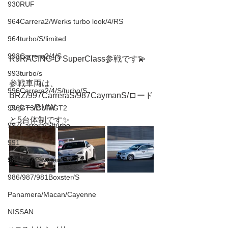
930RUF
964Carrera2/Werks turbo look/4/RS
964turbo/S/limited
993Carrera2/4/S
R9RACING-D SuperClass参戦です💫
993turbo/s
参戦車両は、
996Carrera2/4/S/turbo/S
BRZ/997CarreraS/987CaymanS/ロード
スター/BMW
996GT3/CUP/GT2
と5台体制です✨
997Carrera/S/turbo
991
981/987Cayman/S/GT4
986/987/981Boxster/S
Panamera/Macan/Cayenne
NISSAN