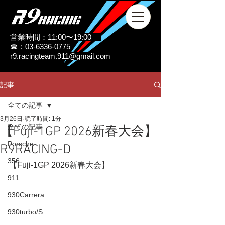
営業時間：11:00〜19:00
☎：03-6336-0775
r9.racingteam.911@gmail.com
記事
全ての記事
3月26日
読了時間: 1分
全ての記事
【Fuji-1GP 2026新春大会】
Porsche
R9RACING-D
356
【Fuji-1GP 2026新春大会】
911
930Carrera
930turbo/S