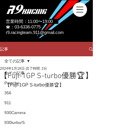
営業時間：11:00〜19:00
☎：03-6336-0775
r9.racingteam.911@gmail.com
記事
全ての記事
2024年1月18日
読了時間: 2分
全ての記事
【Fuji-1GP S-turbo優勝🏆】
Porsche
【Fuji-1GP S-turbo優勝🏆】
356
911
930Carrera
930turbo/S