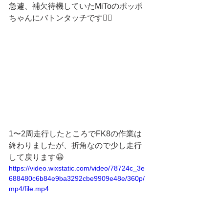
急遽、補欠待機していたMiToのポッポ
ちゃんにバトンタッチです🙋‍♀️
1〜2周走行したところでFK8の作業は
終わりましたが、折角なので少し走行
して戻ります😀
https://video.wixstatic.com/video/78724c_3e
688480c6b84e9ba3292cbe9909e48e/360p/
mp4/file.mp4