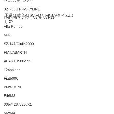
ハコスカ/ケンメリ
32〜35GT-R/SKYLINE
予選は黄色AHW FDとFK8がタイム出
FAIRLADY Z S30/S31/HS30/33
し😎
Alfa Romeo
MiTo
SZ/147/Giulia2000
FIAT/ABARTH
ABARTH500/595
124spider
Fiat500C
BMW/MINI
E46M3
335i/428i/525i/X1
M2/M4