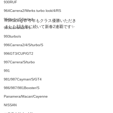
930RUF
964Carrera2/Werks turbo look/4/RS
964turbo/S/limited
R9Racing-B 今年もクラス優勝いただき
ました🙌去年に続いて新春2連覇です✨
993Carrera2/4/S
993turbo/s
996Carrera2/4/S/turbo/S
996GT3/CUP/GT2
997Carrera/S/turbo
991
981/987Cayman/S/GT4
986/987/981Boxster/S
Panamera/Macan/Cayenne
NISSAN