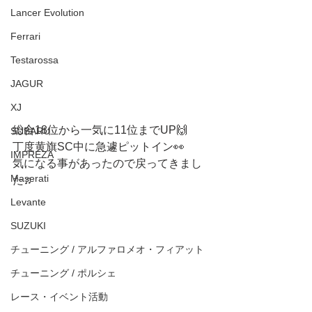
Lancer Evolution
Ferrari
Testarossa
JAGUR
XJ
総合18位から一気に11位までUP🙌
SUBARU
丁度黄旗SC中に急遽ピットイン👀
IMPREZA
気になる事があったので戻ってきまし
Maserati
た♫
Levante
SUZUKI
チューニング / アルファロメオ・フィアット
チューニング / ポルシェ
レース・イベント活動