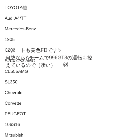
TOYOTA他
Audi A4/TT
Mercedes-Benz
190E
スタートも黄色FDです✨
C200
何故ならAチームで996GT3の運転も控
S204 C63 AMG
えているので（凄い）･･･😼
CLS55AMG
SL350
Chevrole
Corvette
PEUGEOT
106S16
Mitsubishi