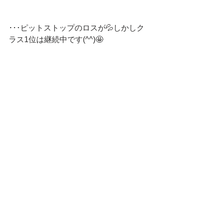
･･･ピットストップのロスが💦しかしク
ラス1位は継続中です(^^)🤩