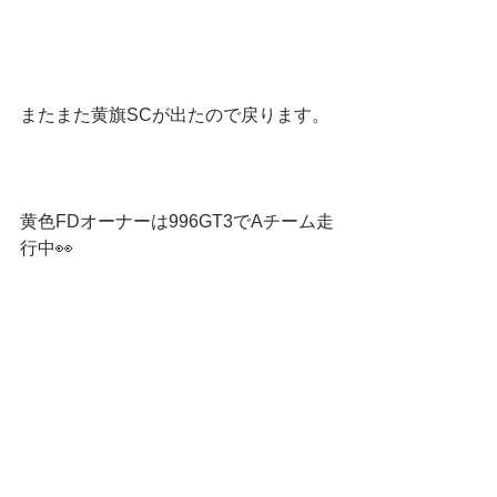
またまた黄旗SCが出たので戻ります。
黄色FDオーナーは996GT3でAチーム走
行中👀