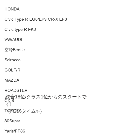
HONDA
Civic Type R EG6/EK9 CR-X EF8
Civic type R FK8
VW/AUDI
空冷Beetle
Scirocco
GOLF/R
MAZDA
ROADSTER
総合18位/クラス1位からのスタートで
CX-8
す‼️
TOYOTA
（FDのタイム✨）
80Supra
Yaris/FT86