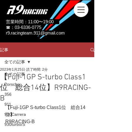
営業時間：11:00〜19:00
☎：03-6336-0775
r9.racingteam.911@gmail.com
記事
全ての記事
2023年1月25日
読了時間: 2分
全ての記事
【Fuji-1GP S-turbo Class1
Porsche
位 総合14位】R9RACING-
356
B
911
【Fuji-1GP S-turbo Class1位　総合14
930Carrera
位】
R9RACING-B 
930turbo/S