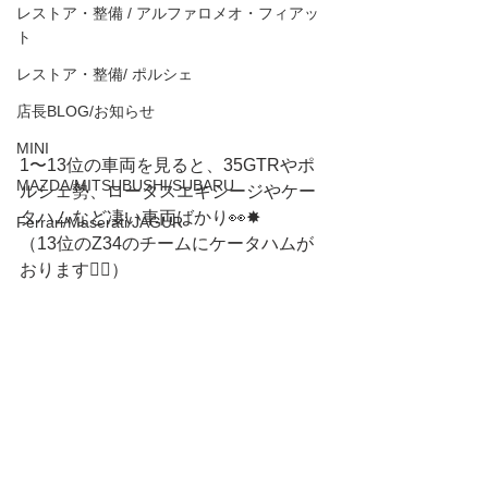
レストア・整備 / アルファロメオ・フィアッ
ト
レストア・整備/ ポルシェ
店長BLOG/お知らせ
MINI
1〜13位の車両を見ると、35GTRやポ
MAZDA/MITSUBUSHI/SUBARU
ルシェ勢、ロータスエキシージやケー
タハムなど凄い車両ばかり👀✸
Ferrari/Maserati/JAGUR
（13位のZ34のチームにケータハムが
おります❤️‍🔥）