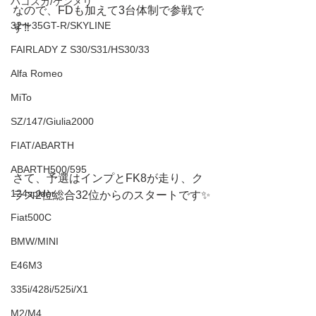
ハコスカ/ケンメリ
なので、FDも加えて3台体制で参戦で
32〜35GT-R/SKYLINE
す‼️
FAIRLADY Z S30/S31/HS30/33
Alfa Romeo
MiTo
SZ/147/Giulia2000
FIAT/ABARTH
ABARTH500/595
さて、予選はインプとFK8が走り、ク
124spider
ラス2位総合32位からのスタートです✨
Fiat500C
BMW/MINI
E46M3
335i/428i/525i/X1
M2/M4