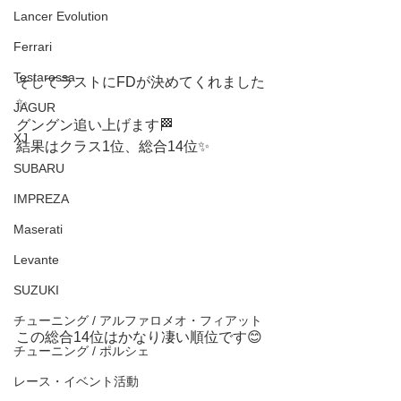
Lancer Evolution
Ferrari
Testarossa
そしてラストにFDが決めてくれました
✨
JAGUR
グングン追い上げます🏁
XJ
結果はクラス1位、総合14位✨
SUBARU
IMPREZA
Maserati
Levante
SUZUKI
チューニング / アルファロメオ・フィアット
この総合14位はかなり凄い順位です😊
チューニング / ポルシェ
レース・イベント活動