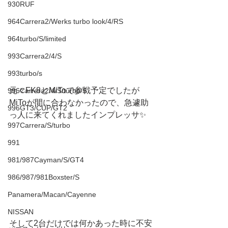
930RUF
964Carrera2/Werks turbo look/4/RS
964turbo/S/limited
993Carrera2/4/S
993turbo/s
元々FK8とMiToで参戦予定でしたが
996Carrera2/4/S/turbo/S
MiToが間に合わなかったので、急遽助
996GT3/CUP/GT2
っ人に来てくれましたインプレッサ✨
997Carrera/S/turbo
991
981/987Cayman/S/GT4
986/987/981Boxster/S
Panamera/Macan/Cayenne
NISSAN
そして2台だけでは何かあった時に不安