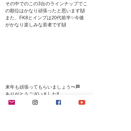
その中でのこの3台のラインナップでこ
の順位はかなり頑張ったと思います🙌
また、FK8とインプは20代前半✨今後
がかなり楽しみな若者です🙌
来年も頑張ってもらいましょう〜🏁
ありがとうございました‼️
R9レーシングHP⬇︎
https://www.r9racing-jp.com/
YouTubeチャンネル
https://youtube.com/channel/UCVNw0y