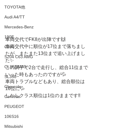
TOYOTA他
Audi A4/TT
Mercedes-Benz
190E
車両交代でFK8が出陣です🙌
車両交代中に順位が17位まで落ちまし
C200
たが、またまた13位まで追い上げまし
S204 C63 AMG
た✨
CLS55AMG
この調子で2台で走行し、総合11位まで
いった時もあったのですが💦
SL350
車両トラブルなどもあり、総合順位は
Chevrole
16位に💦
しかしクラス順位は1位のままです‼️
Corvette
PEUGEOT
106S16
Mitsubishi