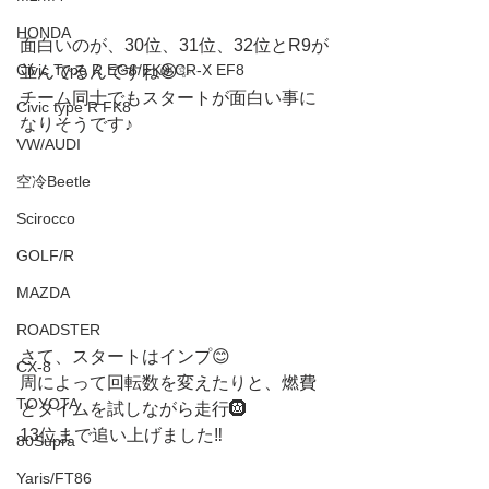
HONDA
面白いのが、30位、31位、32位とR9が
Civic Type R EG6/EK9 CR-X EF8
並んでるんですね😆✨
チーム同士でもスタートが面白い事に
Civic type R FK8
なりそうです♪
VW/AUDI
空冷Beetle
Scirocco
GOLF/R
MAZDA
ROADSTER
さて、スタートはインプ😊
CX-8
周によって回転数を変えたりと、燃費
TOYOTA
とタイムを試しながら走行🛞
13位まで追い上げました‼️
80Supra
Yaris/FT86