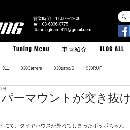
営業時間：11:00〜19:00
☎：03-6336-0775
r9.racingteam.911@gmail.com
U
Tuning Menu
車両紹介
BLOG ALL
911
930Carrera
930turbo/S
930RUF
 2分
RS
964turbo/S/limited
993Carrera2/4/S
993turbo/s
 アッパーマウントが突き抜
GT3/CUP/GT2
997Carrera/S/turbo
991
981/987Cay
ドにて、タイヤハウスが外れてしまったポッポちゃん。