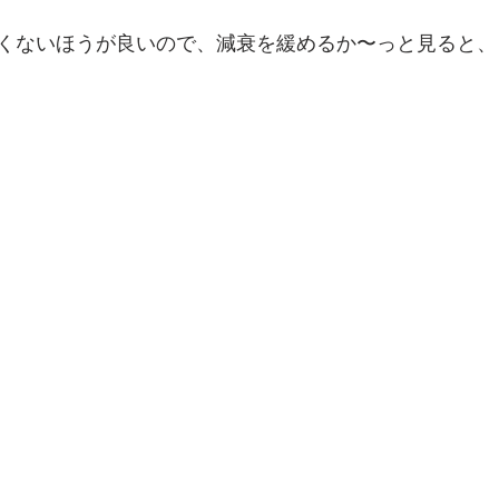
era/Macan/Cayenne
NISSAN
ハコスカ/ケンメリ
3
くないほうが良いので、減衰を緩めるか〜っと見ると、
Alfa Romeo
MiTo
SZ/147/Giulia2000
FIAT/ABAR
W/MINI
E46M3