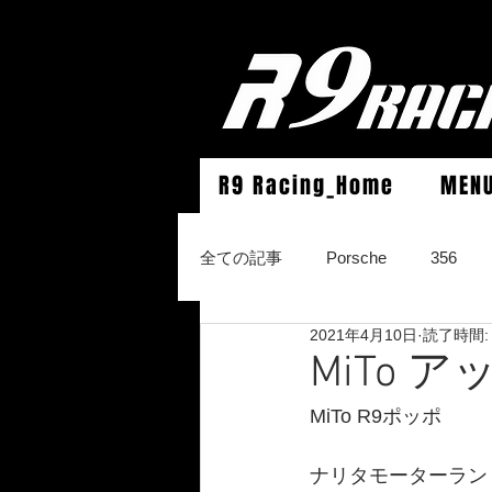
R9 Racing_Home
MEN
全ての記事
Porsche
356
2021年4月10日
読了時間:
964Carrera2/Werks turbo look/4/
MiTo
MiTo R9ポッポ
996Carrera2/4/S/turbo/S
996
ナリタモーターラン