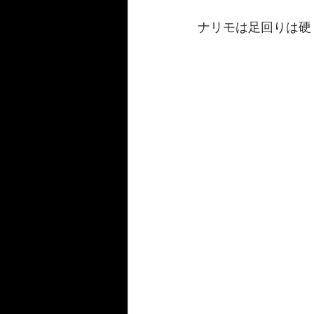
986/987/981Boxster/S
Panam
ナリモは足回りは硬
FAIRLADY Z S30/S31/HS30/33
124spider
Fiat500C
BM