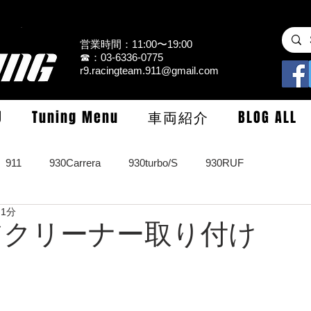
営業時間：11:00〜19:00
☎：03-6336-0775
r9.racingteam.911@gmail.com
U
Tuning Menu
車両紹介
BLOG ALL
911
930Carrera
930turbo/S
930RUF
 1分
RS
964turbo/S/limited
993Carrera2/4/S
993turbo/s
 エアクリーナー取り付け
GT3/CUP/GT2
997Carrera/S/turbo
991
981/987Cay