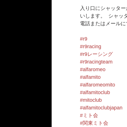
入り口にシャッター
いします。  シャ
電話またはメールに
#r9
#r9racing
#r9レーシング
#r9racingteam
#alfaromeo
#alfamito
#alfaromeomito
#alfamitoclub
#mitoclub
#alfamitoclubjapan
#ミト会
#関東ミト会