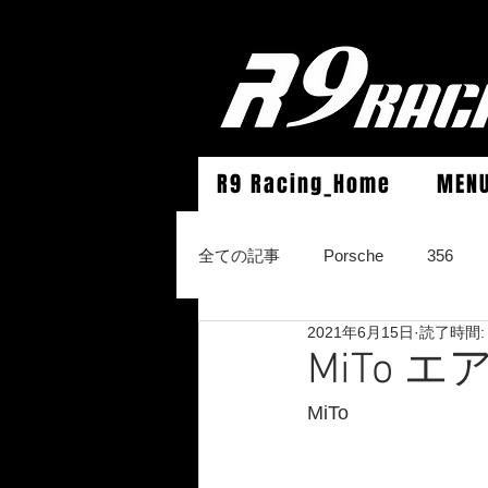
R9 Racing_Home
MEN
全ての記事
Porsche
356
2021年6月15日
読了時間:
964Carrera2/Werks turbo look/4/
MiTo
MiTo
996Carrera2/4/S/turbo/S
996