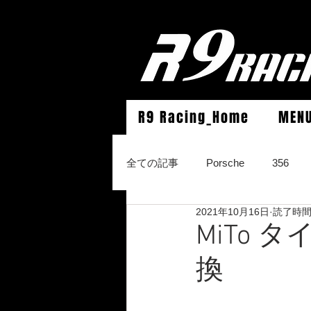
R9 Racing_Home
MEN
全ての記事
Porsche
356
2021年10月16日
読了時間:
964Carrera2/Werks turbo look/4/
MiTo
換
996Carrera2/4/S/turbo/S
996