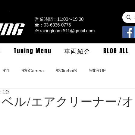
営業時間：11:00〜19:00
☎：03-6336-0775
r9.racingteam.911@gmail.com
U
Tuning Menu
車両紹介
BLOG ALL
911
930Carrera
930turbo/S
930RUF
 1分
RS
964turbo/S/limited
993Carrera2/4/S
993turbo/s
 タイベル/エアクリーナー/
GT3/CUP/GT2
997Carrera/S/turbo
991
981/987Cay