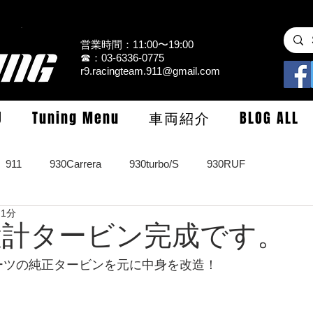
営業時間：11:00〜19:00
☎：03-6336-0775
r9.racingteam.911@gmail.com
U
Tuning Menu
車両紹介
BLOG ALL
911
930Carrera
930turbo/S
930RUF
 1分
RS
964turbo/S/limited
993Carrera2/4/S
993turbo/s
 新設計タービン完成です。
スポーツの純正タービンを元に中身を改造！
GT3/CUP/GT2
997Carrera/S/turbo
991
981/987Cay