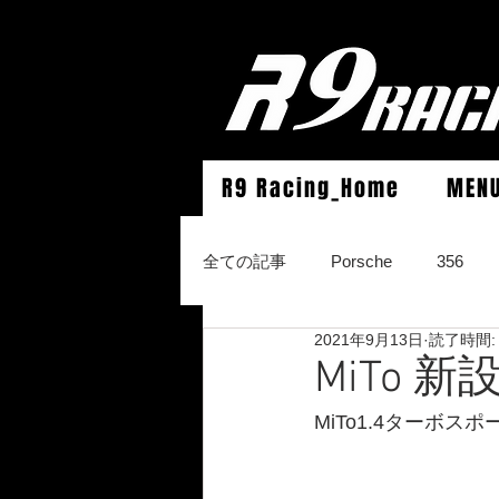
R9 Racing_Home
MEN
全ての記事
Porsche
356
2021年9月13日
読了時間:
964Carrera2/Werks turbo look/4/
MiTo
MiTo1.4ターボ
996Carrera2/4/S/turbo/S
996