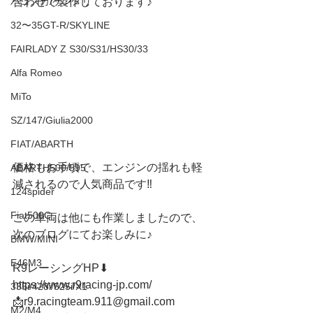
合わせで製作しております♪
ハコスカ/ケンメリ
32〜35GT-R/SKYLINE
FAIRLADY Z S30/S31/HS30/33
Alfa Romeo
MiTo
SZ/147/Giulia2000
FIAT/ABARTH
価格もお手頃で、エンジンの揺れも軽
ABARTH500/595
減されるので人気商品です‼️
124spider
Fiat500C
この車両は他にも作業しましたので、
次のブログにてお楽しみに♪
BMW/MINI
E46M3
R9レーシングHP⬇︎
https://www.r9racing-jp.com/
335i/428i/525i/X1
📩r9.racingteam.911@gmail.com
M2/M4