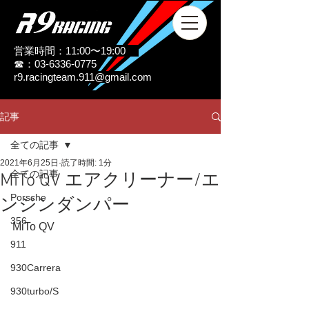
営業時間：11:00〜19:00
☎：03-6336-0775
r9.racingteam.911@gmail.com
記事
全ての記事
2021年6月25日
読了時間: 1分
全ての記事
MiTo QV エアクリーナー/エ
Porsche
ンジンダンパー
356
MiTo QV
911
930Carrera
930turbo/S