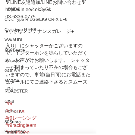
🔻LINE友達追加/LINEお問い合わせ🔻 
HONDA
https://lin.ee/4ek3yGk
03-6336-0775 
Civic Type R EG6/EK9 CR-X EF8
Civic type R FK8
●小さなメンテナンスガレージ● 
VW/AUDI
入り口にシャッターがございますの
空冷Beetle
で、インターホンを鳴らしていただく
か、お声がけお願いします。  シャッタ
Scirocco
ーが閉まっていたり不在の場合もござ
GOLF/R
いますので、事前(当日可)にお電話また
MAZDA
はメールにてご連絡下さるとスムーズ
です。
ROADSTER
CX-8
#r9
#r9racing
TOYOTA
#r9レーシング
80Supra
#r9racingteam
Yaris/FT86
#alfaromeo