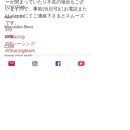
ーが閉まっていたり不在の場合もござ
TOYOTA他
いますので、事前(当日可)にお電話また
はメールにてご連絡下さるとスムーズ
Audi A4/TT
です。
Mercedes-Benz
#r9
190E
#r9racing
#r9レーシング
C200
#r9racingteam
S204 C63 AMG
#alfaromeo
#alfamito
CLS55AMG
#alfaromeomito
SL350
#alfamitoclub
#mitoclub
Chevrole
#mitotuning
Corvette
#alfaromeotuning
PEUGEOT
#アルファロメオ
#アルファロメオミト
106S16
#アルファロメオチューニング
Mitsubishi
#都内アルファロメオ