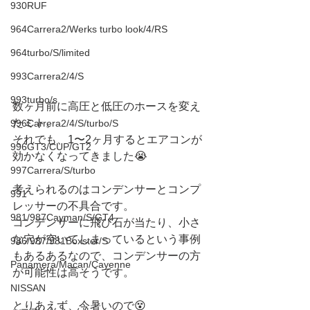
930RUF
964Carrera2/Werks turbo look/4/RS
964turbo/S/limited
993Carrera2/4/S
993turbo/s
数ヶ月前に高圧と低圧のホースを変え
たミト。
996Carrera2/4/S/turbo/S
それでも、1〜2ヶ月するとエアコンが
996GT3/CUP/GT2
効かなくなってきました😭
997Carrera/S/turbo
考えられるのはコンデンサーとコンプ
991
レッサーの不具合です。
981/987Cayman/S/GT4
コンデンサーに飛び石が当たり、小さ
な穴が空いてしまっているという事例
986/987/981Boxster/S
もあるあるなので、コンデンサーの方
Panamera/Macan/Cayenne
が可能性は高そうです。
NISSAN
とりあえず、今暑いので😵