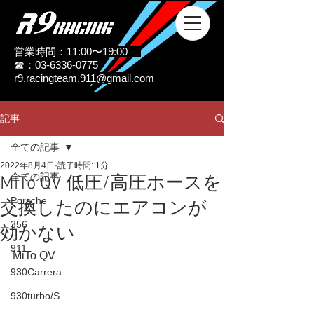
営業時間：11:00〜19:00
☎：03-6336-0775
r9.racingteam.911@gmail.com
記事
全ての記事
2022年8月4日
読了時間: 1分
全ての記事
MiTo QV 低圧/高圧ホースを
Porsche
交換したのにエアコンが
356
効かない
911
MiTo QV
930Carrera
930turbo/S