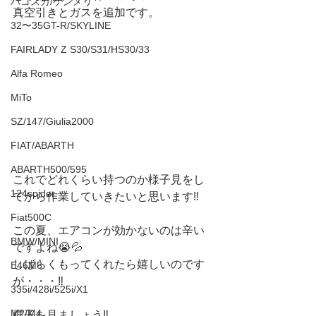
ハコスカ/ケンメリ
真空引きとガスを追加です。
32〜35GT-R/SKYLINE
FAIRLADY Z S30/S31/HS30/33
Alfa Romeo
MiTo
SZ/147/Giulia2000
FIAT/ABARTH
ABARTH500/595
これでどれくらい持つのか様子見をし
124spider
てから作業していきたいと思います‼️
Fiat500C
この夏、エアコンが効かないのは辛い
BMW/MINI
ですよね😭💦
しばらくもってくれたら嬉しいのです
E46M3
が・・・‼️
335i/428i/525i/X1
M2/M4
様子を見ましょう‼️