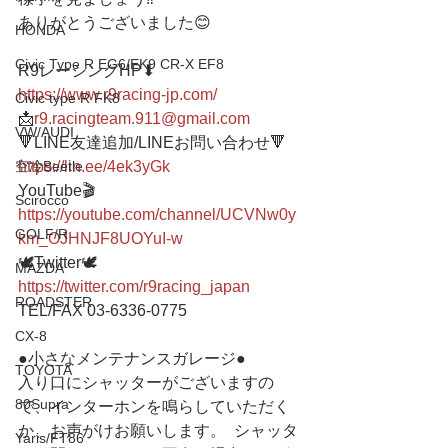
ありがとうございました😊
HONDA
Civic Type R EG6/EK9 CR-X EF8
R9レーシングHP⬇︎
https://www.r9racing-jp.com/
Civic type R FK8
📩
r9.racingteam.911@gmail.com
VW/AUDI
🔻LINE友達追加/LINEお問い合わせ🔻 
空冷Beetle
https://lin.ee/4ek3yGk
YouTube🎬
Scirocco
https://youtube.com/channel/UCVNw0y
GOLF/R
km_OJHNJF8UOYuI-w
🕊Twitter🕊 
MAZDA
https://twitter.com/r9racing_japan
ROADSTER
TEL/FAX 03-6336-0775 
CX-8
●小さなメンテナンスガレージ● 
TOYOTA
入り口にシャッターがございますの
80Supra
で、インターホンを鳴らしていただく
か、お声がけお願いします。  シャッタ
Yaris/FT86