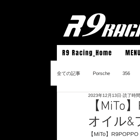
R9 Racing_Home
MEN
全ての記事
Porsche
356
2023年12月13日
読了時間:
964Carrera2/Werks turbo look/4/
【MiTo
オイル&
996Carrera2/4/S/turbo/S
996
【MiTo】R9POPPO