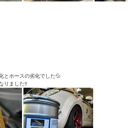
化とホースの劣化でした💦
りました‼️