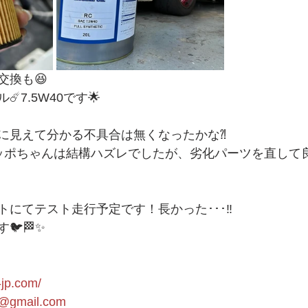
交換も😆
️7.5W40です🌟
に見えて分かる不具合は無くなったかな⁈
ッポちゃんは結構ハズレでしたが、劣化パーツを直して
にてテスト走行予定です！長かった･･･‼️
🐦🏁✨
-jp.com/
1@gmail.com