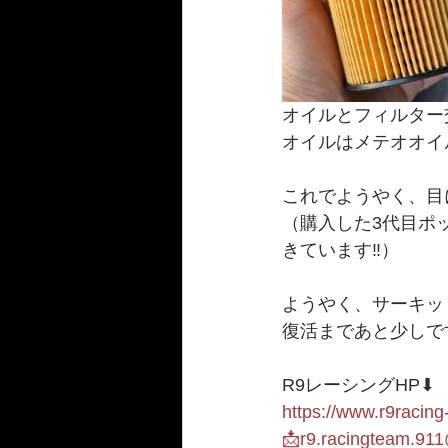
オイルとフィルター
オイルはメテオオイル☄
これでようやく、目
（購入した3代目ポ
きています‼️）
ようやく、サーキット
復活まであと少しです
R9レーシングHP⬇︎
https://www.r9racing
📩r9.racingteam.91