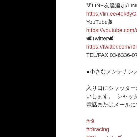
🔻LINE友達追加/LI
https://lin.ee/4ek3yG
YouTube🎬
https://youtube.c
🕊Twitter🕊 
https://twitter.com/r
TEL/FAX 03-6336-0
●小さなメンテナンス
入り口にシャッター
いします。  シャ
電話またはメールに
#r9
#r9racing