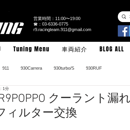
営業時間：11:00〜19:00
☎：03-6336-0775
r9.racingteam.911@gmail.com
U
Tuning Menu
車両紹介
BLOG ALL
911
930Carrera
930turbo/S
930RUF
 1分
RS
964turbo/S/limited
993Carrera2/4/S
993turbo/s
】R9POPPO クーラント漏
フィルター交換
GT3/CUP/GT2
997Carrera/S/turbo
991
981/987Cay