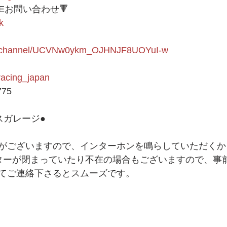
NEお問い合わせ🔻 
k
om/channel/UCVNw0ykm_OJHNJF8UOYuI-w
9racing_japan
775 
ガレージ● 
がございますので、インターホンを鳴らしていただくか
ッターが閉まっていたり不在の場合もございますので、事前
てご連絡下さるとスムーズです。