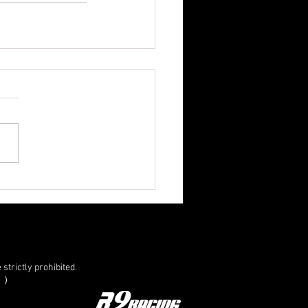
strictly prohibited.
。）