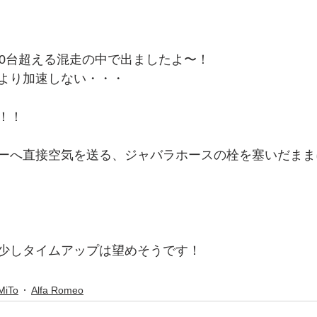
0台超える混走の中で出ましたよ〜！
もより加速しない・・・
！！
ーへ直接空気を送る、ジャバラホースの栓を塞いだま
少しタイムアップは望めそうです！
MiTo
Alfa Romeo