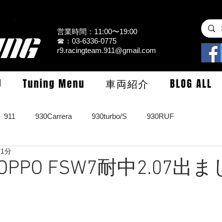
営業時間：11:00〜19:00
☎：03-6336-0775
r9.racingteam.911@gmail.com
U
Tuning Menu
車両紹介
BLOG ALL
911
930Carrera
930turbo/S
930RUF
 1分
RS
964turbo/S/limited
993Carrera2/4/S
993turbo/s
9POPPO FSW7耐中2.07出
GT3/CUP/GT2
997Carrera/S/turbo
991
981/987Cay
！