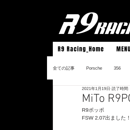
R9 Racing_Home
MEN
全ての記事
Porsche
356
2021年1月19日
読了時間:
964Carrera2/Werks turbo look/4/
MiTo R
R9ポッポ
996Carrera2/4/S/turbo/S
996
FSW 2.07出ました