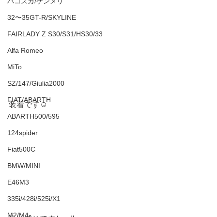
ハコスカ/ケンメリ
32〜35GT-R/SKYLINE
FAIRLADY Z S30/S31/HS30/33
Alfa Romeo
MiTo
SZ/147/Giulia2000
FIAT/ABARTH
装着です☺️
ABARTH500/595
124spider
Fiat500C
BMW/MINI
E46M3
335i/428i/525i/X1
M2/M4