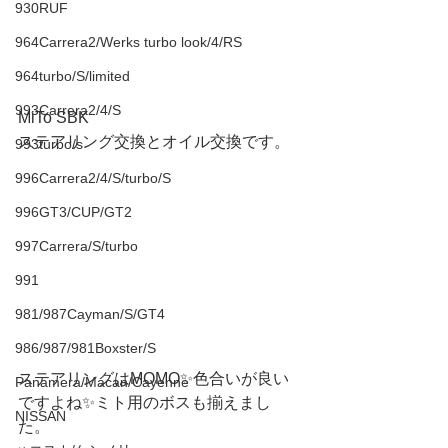
930RUF
964Carrera2/Werks turbo look/4/RS
964turbo/S/limited
993Carrera2/4/S
MiTo SBK
ステアリング交換とオイル交換です。
993turbo/s
996Carrera2/4/S/turbo/S
996GT3/CUP/GT2
997Carrera/S/turbo
991
981/987Cayman/S/GT4
986/987/981Boxster/S
ステアリングはMOMO✨色合いが良い
Panamera/Macan/Cayenne
ですよね✨ミト用のボスも揃えまし
NISSAN
た。