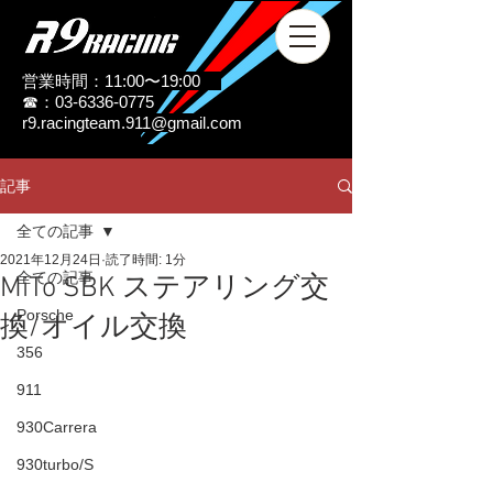
営業時間：11:00〜19:00
☎：03-6336-0775
r9.racingteam.911@gmail.com
記事
全ての記事
2021年12月24日
読了時間: 1分
全ての記事
MiTo SBK ステアリング交
Porsche
換/オイル交換
356
911
930Carrera
930turbo/S