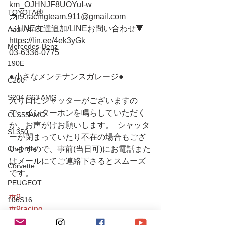
km_OJHNJF8UOYuI-w
TOYOTA他
📩r9.racingteam.911@gmail.com
🔻LINE友達追加/LINEお問い合わせ🔻 
Audi A4/TT
https://lin.ee/4ek3yGk
Mercedes-Benz
03-6336-0775 
190E
●小さなメンテナンスガレージ● 
C200
S204 C63 AMG
入り口にシャッターがございますの
で、インターホンを鳴らしていただく
CLS55AMG
か、お声がけお願いします。  シャッタ
SL350
ーが閉まっていたり不在の場合もござ
Chevrole
いますので、事前(当日可)にお電話また
はメールにてご連絡下さるとスムーズ
Corvette
です。
PEUGEOT
#r9
106S16
#r9racing
Mitsubishi
#r9レーシング