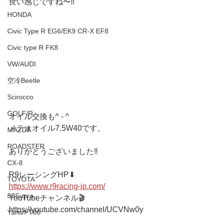
良い感じですね〜‼️
HONDA
Civic Type R EG6/EK9 CR-X EF8
Civic type R FK8
VW/AUDI
空冷Beetle
Scirocco
GOLF/R
オイル交換も^ - ^
メテオオイル7.5W40です。
MAZDA
ROADSTER
ありがとうございました‼️
CX-8
R9レーシングHP⬇︎
TOYOTA
https://www.r9racing-jp.com/
80Supra
YouTubeチャンネル🎬
https://youtube.com/channel/UCVNw0y
Yaris/FT86