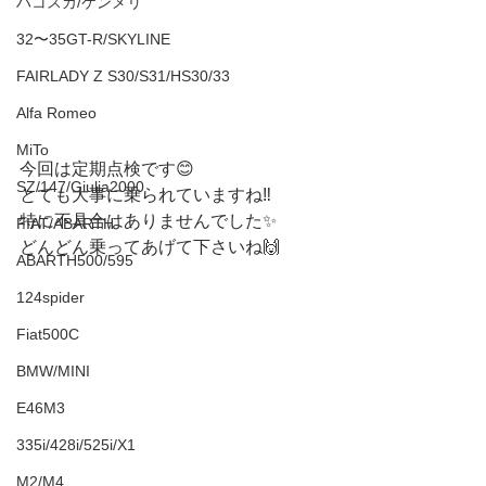
ハコスカ/ケンメリ
32〜35GT-R/SKYLINE
FAIRLADY Z S30/S31/HS30/33
Alfa Romeo
MiTo
今回は定期点検です😊
SZ/147/Giulia2000
とても大事に乗られていますね‼️
特に不具合はありませんでした✨
FIAT/ABARTH
どんどん乗ってあげて下さいね🙌
ABARTH500/595
124spider
Fiat500C
BMW/MINI
E46M3
335i/428i/525i/X1
M2/M4