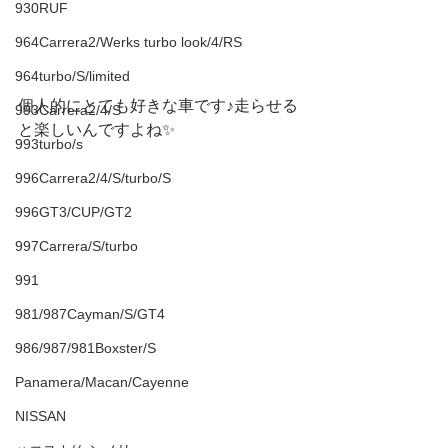
930RUF
964Carrera2/Werks turbo look/4/RS
964turbo/S/limited
個人的にとても好きな車です♪走らせる
993Carrera2/4/S
と楽しいんですよね✨
993turbo/s
996Carrera2/4/S/turbo/S
996GT3/CUP/GT2
997Carrera/S/turbo
991
981/987Cayman/S/GT4
986/987/981Boxster/S
Panamera/Macan/Cayenne
NISSAN