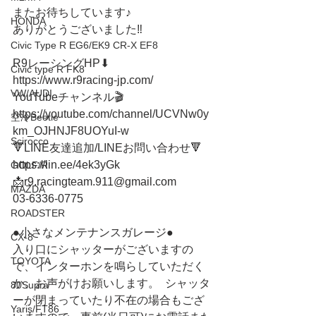
またお待ちしています♪
HONDA
ありがとうございました‼️
Civic Type R EG6/EK9 CR-X EF8
R9レーシングHP⬇︎
Civic type R FK8
https://www.r9racing-jp.com/
VW/AUDI
YouTubeチャンネル🎬
https://youtube.com/channel/UCVNw0y
空冷Beetle
km_OJHNJF8UOYuI-w
Scirocco
🔻LINE友達追加/LINEお問い合わせ🔻 
https://lin.ee/4ek3yGk
GOLF/R
📩r9.racingteam.911@gmail.com
MAZDA
03-6336-0775    
ROADSTER
●小さなメンテナンスガレージ●   
CX-8
入り口にシャッターがございますの
TOYOTA
で、インターホンを鳴らしていただく
か、お声がけお願いします。  シャッタ
80Supra
ーが閉まっていたり不在の場合もござ
Yaris/FT86