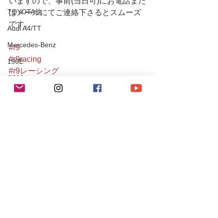
いますので、事前(当日可)にお電話また
TOYOTA他
はメールにてご連絡下さるとスムーズ
です。
Audi A4/TT
Mercedes-Benz
#r9
#r9racing
190E
#r9レーシング
C200
#r9racingteam
#プジョー
S204 C63 AMG
#プジョー106
CLS55AMG
#プジョー106s16
SL350
#peugeot
#peugeot106
Chevrole
#peugeot106s16
Corvette
#106
#106s16
PEUGEOT
#葛西
106S16
#江戸川区
Mitsubishi
#定期点検