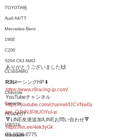
TOYOTA他
Audi A4/TT
Mercedes-Benz
190E
C200
S204 C63 AMG
ありがとうございました🙌
CLS55AMG
SL350
R9レーシングHP⬇︎
https://www.r9racing-jp.com/
Chevrole
YouTubeチャンネル
Corvette
https://youtube.com/channel/UCVNw0y
km_OJHNJF8UOYuI-w
PEUGEOT
🔻LINE友達追加/LINEお問い合わせ🔻 
106S16
https://lin.ee/4ek3yGk
03-6336-0775 
Mitsubishi