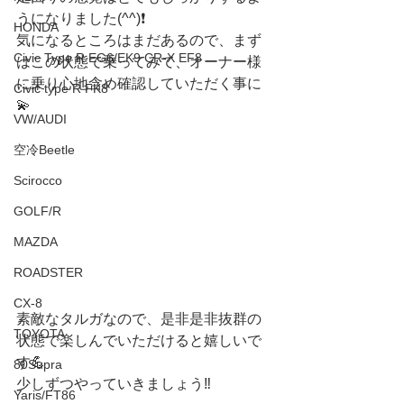
うになりました(^^)❗️
HONDA
気になるところはまだあるので、まず
Civic Type R EG6/EK9 CR-X EF8
はこの状態で乗ってみて、オーナー様
に乗り心地含め確認していただく事に
Civic type R FK8
💫
VW/AUDI
空冷Beetle
Scirocco
GOLF/R
MAZDA
ROADSTER
CX-8
素敵なタルガなので、是非是非抜群の
TOYOTA
状態で楽しんでいただけると嬉しいで
す💪
80Supra
少しずつやっていきましょう‼️
Yaris/FT86