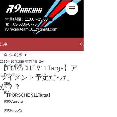
営業時間：11:00〜19:00
☎：03-6336-0775
r9.racingteam.911@gmail.com
記事
全ての記事
2025年10月18日
読了時間: 2分
全ての記事
【PORSCHE 911Targa】ア
Porsche
ライメント予定だった
356
が？？
911
【PORSCHE 911Targa】
930Carrera
930turbo/S