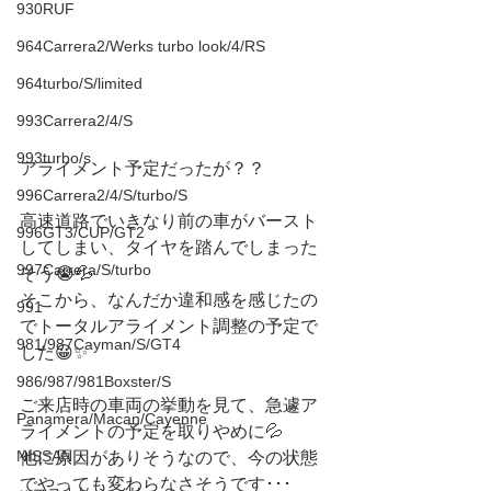
930RUF
964Carrera2/Werks turbo look/4/RS
964turbo/S/limited
993Carrera2/4/S
993turbo/s
アライメント予定だったが？？
996Carrera2/4/S/turbo/S
高速道路でいきなり前の車がバースト
996GT3/CUP/GT2
してしまい、タイヤを踏んでしまった
997Carrera/S/turbo
そう😭💦
そこから、なんだか違和感を感じたの
991
でトータルアライメント調整の予定で
981/987Cayman/S/GT4
した😀✨
986/987/981Boxster/S
ご来店時の車両の挙動を見て、急遽ア
Panamera/Macan/Cayenne
ライメントの予定を取りやめに💦
NISSAN
他に原因がありそうなので、今の状態
でやっても変わらなさそうです･･･