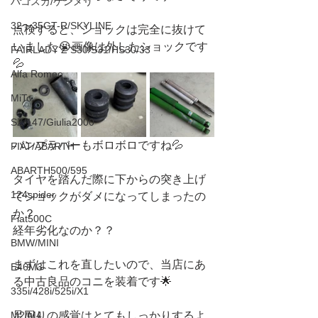
ハコスカ/ケンメリ
32〜35GT-R/SKYLINE
点検すると、ショックは完全に抜けて
いました😭画像は外したショックです
FAIRLADY Z S30/S31/HS30/33
💦
Alfa Romeo
MiTo
SZ/147/Giulia2000
バンプラバーもボロボロですね💦
FIAT/ABARTH
ABARTH500/595
タイヤを踏んだ際に下からの突き上げ
124spider
でショックがダメになってしまったの
か？
Fiat500C
経年劣化なのか？？
BMW/MINI
まずはこれを直したいので、当店にあ
E46M3
る中古良品のコニを装着です🌟
335i/428i/525i/X1
M2/M4
足回りの感覚はとてもしっかりするよ