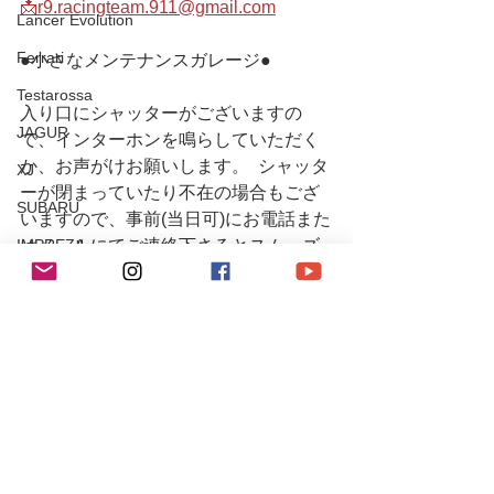
📩r9.racingteam.911@gmail.com
Lancer Evolution
Ferrari
●小さなメンテナンスガレージ● 
Testarossa
入り口にシャッターがございますの
JAGUR
で、インターホンを鳴らしていただく
か、お声がけお願いします。  シャッタ
XJ
ーが閉まっていたり不在の場合もござ
SUBARU
いますので、事前(当日可)にお電話また
IMPREZA
はメールにてご連絡下さるとスムーズ
です。
Maserati
Levante
#r9
#r9racing
SUZUKI
#r9racingteam
チューニング / アルファロメオ・フィアット
#r9レーシング
#porsche
チューニング / ポルシェ
#porsche911
レース・イベント活動
#911s