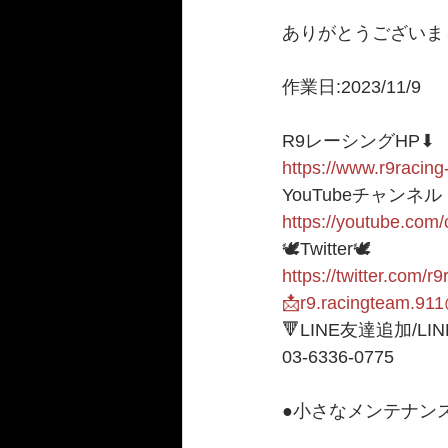
ありがとうございま
作業日:2023/11/9
R9レーシングHP⬇︎
https://www.r9racing
YouTubeチャンネル
https://youtube.c
🕊Twitter🕊 
https://twitter.com/r
📩r9.racingteam.91
🔻LINE友達追加/LI
03-6336-0775  
●小さなメンテナンス