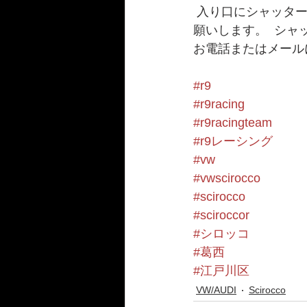
 入り口にシャッターがございますので、インターホンを鳴らしていただくか、お声がけお
願いします。  シ
お電話またはメール
#r9
#r9racing
#r9racingteam
#r9レーシング
#vw
#vwscirocco
#scirocco
#sciroccor
#シロッコ
#葛西
#江戸川区
VW/AUDI
Scirocco