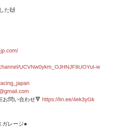
した🙌　
-jp.com/
om/channel/UCVNw0ykm_OJHNJF8UOYuI-w
9racing_japan
1@gmail.com
NEお問い合わせ🔻 
https://lin.ee/4ek3yGk
ガレージ● 