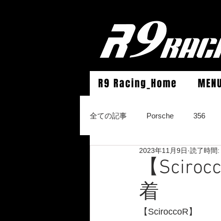
R9 Racing_Home
MEN
全ての記事
Porsche
356
2023年11月9日
読了時間:
964Carrera2/Werks turbo look/4/
【Scir
着
996Carrera2/4/S/turbo/S
996
【SciroccoR】