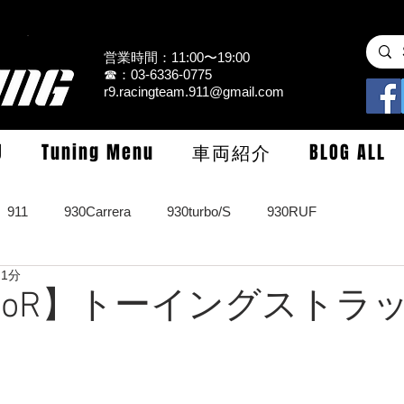
営業時間：11:00〜19:00
☎：03-6336-0775
r9.racingteam.911@gmail.com
U
Tuning Menu
車両紹介
BLOG ALL
911
930Carrera
930turbo/S
930RUF
 1分
RS
964turbo/S/limited
993Carrera2/4/S
993turbo/s
occoR】トーイングストラ
GT3/CUP/GT2
997Carrera/S/turbo
991
981/987Cay