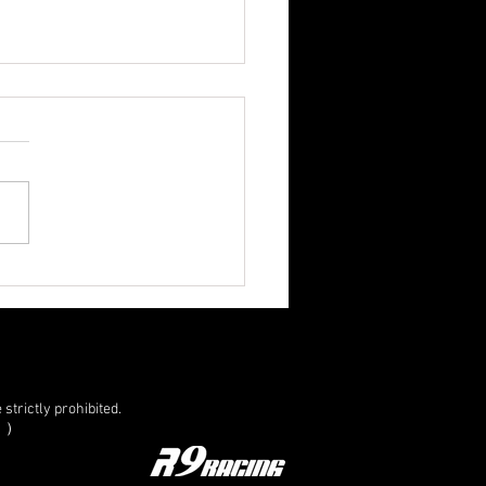
strictly prohibited.
。）